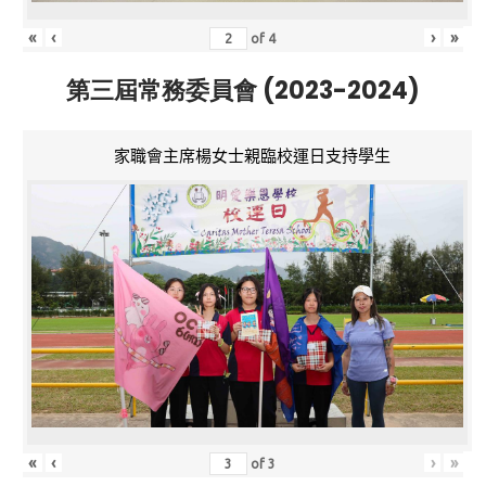
«
‹
›
»
of
4
第三屆常務委員會 (2023-2024)
家職會主席楊女士親臨校運日支持學生
«
‹
›
»
of
3