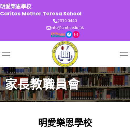
跳
明愛樂恩學校
至
Caritas Mother Teresa School
主
2310 0440
要
info@cmts.edu.hk
內
Facebook
Instagram
容
家長教職員會
明愛樂恩學校