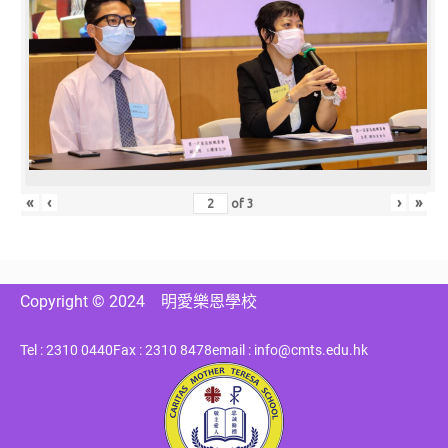
«
‹
›
»
of
3
Copyright © 2024
明愛樂恩學校
Tel : 2310 0440
Fax : 2310 8478
email : info@cmts.edu.hk