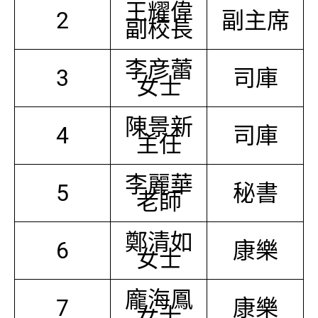
王耀偉
2
副主席
副校長
李彦蕾
3
司庫
女士
陳景新
4
司庫
主任
李麗華
5
秘書
老師
鄭清如
6
康樂
女士
龐海鳳
7
康樂
女士