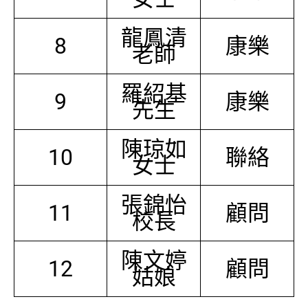
龍鳳清
8
康樂
老師
羅紹基
9
康樂
先生
陳琼如
10
聯絡
女士
張錦怡
11
顧問
校長
陳文婷
12
顧問
姑娘