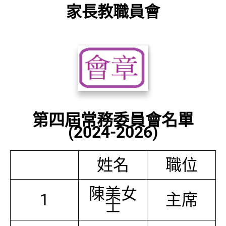
家長教職員會
第四屆常務委員會名單
(2024-2026)
姓名
職位
陳美女
1
主席
士