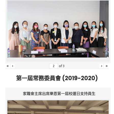
«
‹
›
»
of
3
第一屆常務委員會 (2019-2020)
家職會主席出席樂恩第一屆校運日支持員生