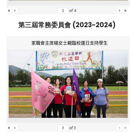
«
‹
›
»
of
4
第三屆常務委員會 (2023-2024)
家職會主席楊女士親臨校運日支持學生
«
‹
›
»
of
3