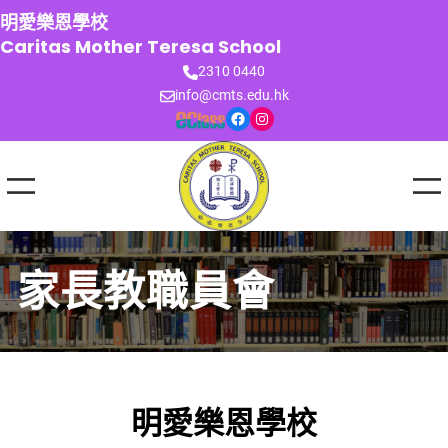
跳
明愛樂恩學校
至
Caritas Mother Teresa School
主
2310 0440
要
info@cmts.edu.hk
內
Facebook
Instagram
容
家長教職員會
明愛樂恩學校