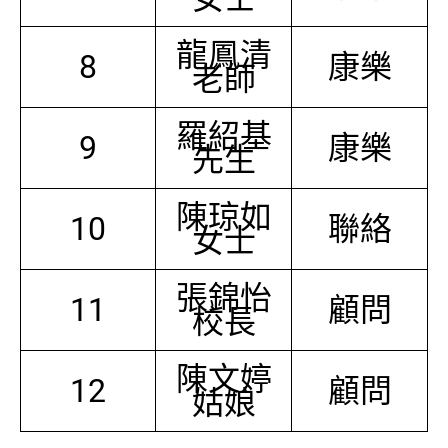
龍鳳清
8
康樂
老師
羅紹基
9
康樂
先生
陳琼如
10
聯絡
女士
張錦怡
11
顧問
校長
陳文婷
12
顧問
姑娘