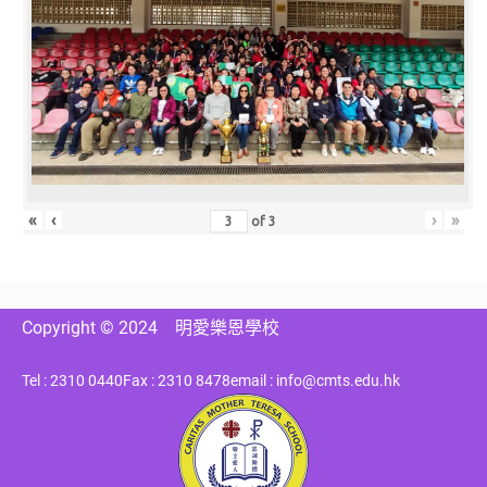
«
‹
›
»
of
3
Copyright © 2024
明愛樂恩學校
Tel : 2310 0440
Fax : 2310 8478
email : info@cmts.edu.hk