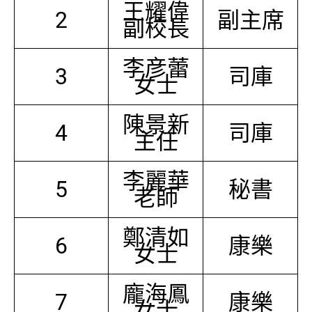
王耀偉
2
副主席
副校長
李彦蕾
3
司庫
女士
陳景新
4
司庫
主任
李麗華
5
秘書
老師
鄭清如
6
康樂
女士
龐海鳳
7
康樂
女士