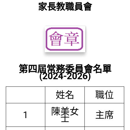
家長教職員會
第四屆常務委員會名單
(2024-2026)
姓名
職位
陳美女
1
主席
士