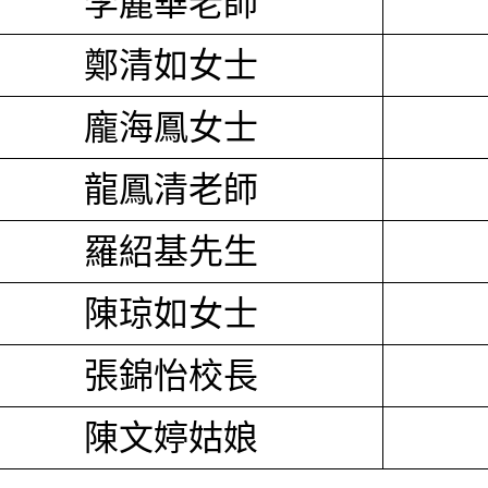
李麗華老師
鄭清如女士
龐海鳳女士
龍鳳清老師
羅紹基先生
陳琼如女士
張錦怡校長
陳文婷姑娘