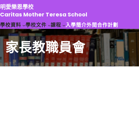
跳
明愛樂恩學校
至
Caritas Mother Teresa School
主
學校資料
學校文件
課程
入學簡介
外間合作計劃
要
內
容
家長教職員會