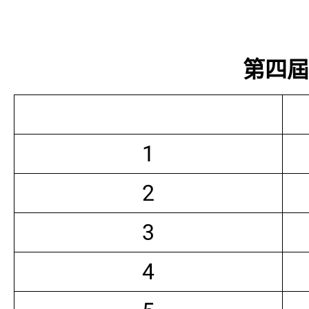
第四屆常
1
2
3
4