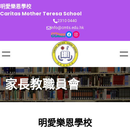
跳
明愛樂恩學校
至
Caritas Mother Teresa School
主
2310 0440
要
info@cmts.edu.hk
內
Facebook
Instagram
容
家長教職員會
明愛樂恩學校