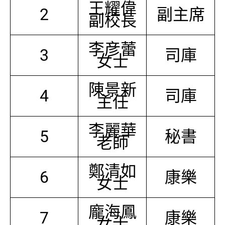
王耀偉
2
副主席
副校長
李彦蕾
3
司庫
女士
陳景新
4
司庫
主任
李麗華
5
秘書
老師
鄭清如
6
康樂
女士
龐海鳳
7
康樂
女士