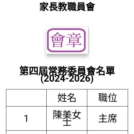
家長教職員會
第四屆常務委員會名單
(2024-2026)
姓名
職位
陳美女
1
主席
士