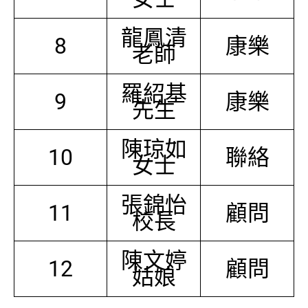
龍鳳清
8
康樂
老師
羅紹基
9
康樂
先生
陳琼如
10
聯絡
女士
張錦怡
11
顧問
校長
陳文婷
12
顧問
姑娘