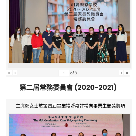
«
‹
›
»
of
3
第二屆常務委員會 (2020-2021)
主席鄭女士於第四屆畢業禮暨嘉許禮向畢業生頒獎獎項