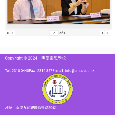
«
‹
›
»
of
3
Copyright © 2024
明愛樂恩學校
Tel : 2310 0440
Fax : 2310 8478
email : info@cmts.edu.hk
地址：香港九龍觀塘彩興路20號