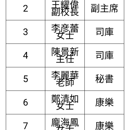
王耀偉
2
副主席
副校長
李彦蕾
3
司庫
女士
陳景新
4
司庫
主任
李麗華
5
秘書
老師
鄭清如
6
康樂
女士
龐海鳳
7
康樂
女士