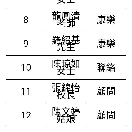
龍鳳清
8
康樂
老師
羅紹基
9
康樂
先生
陳琼如
10
聯絡
女士
張錦怡
11
顧問
校長
陳文婷
12
顧問
姑娘