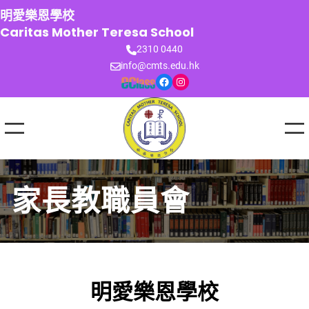
跳
明愛樂恩學校
至
Caritas Mother Teresa School
主
2310 0440
要
info@cmts.edu.hk
內
Facebook
Instagram
容
家長教職員會
明愛樂恩學校