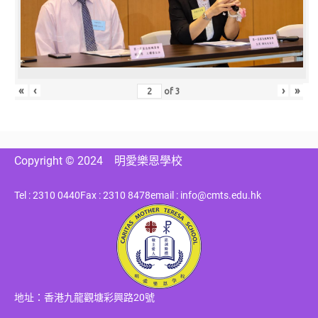
«
‹
›
»
of
3
Copyright © 2024
明愛樂恩學校
Tel : 2310 0440
Fax : 2310 8478
email : info@cmts.edu.hk
地址：香港九龍觀塘彩興路20號