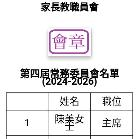
家長教職員會
第四屆常務委員會名單
(2024-2026)
姓名
職位
陳美女
1
主席
士