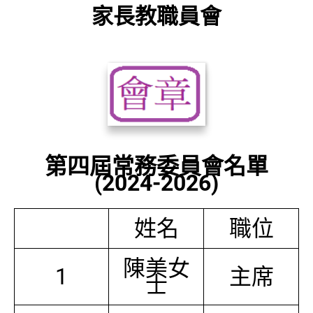
家長教職員會
第四屆常務委員會名單
(2024-2026)
姓名
職位
陳美女
1
主席
士