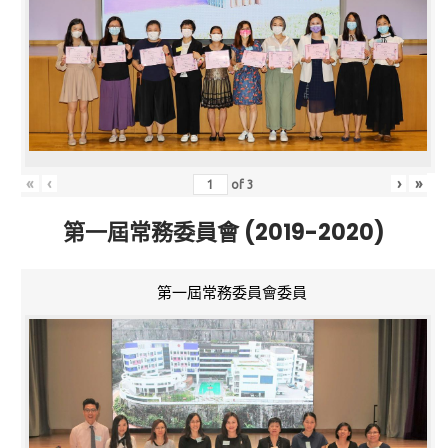
«
‹
›
»
of
3
第一屆常務委員會 (2019-2020)
第一屆常務委員會委員