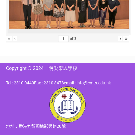
«
‹
›
»
of
3
Copyright © 2024
明愛樂恩學校
Tel : 2310 0440
Fax : 2310 8478
email : info@cmts.edu.hk
地址：香港九龍觀塘彩興路20號