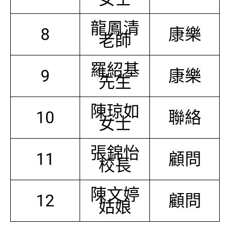
龍鳳清
8
康樂
老師
羅紹基
9
康樂
先生
陳琼如
10
聯絡
女士
張錦怡
11
顧問
校長
陳文婷
12
顧問
姑娘