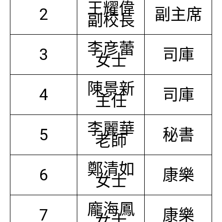
王耀偉
2
副主席
副校長
李彦蕾
3
司庫
女士
陳景新
4
司庫
主任
李麗華
5
秘書
老師
鄭清如
6
康樂
女士
龐海鳳
7
康樂
女士