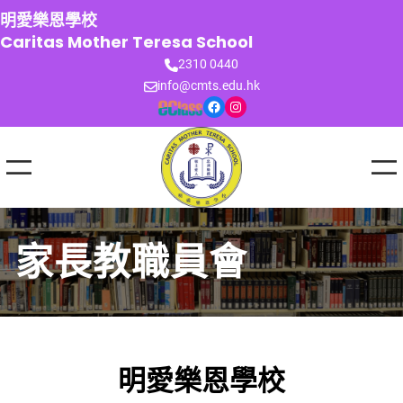
跳
明愛樂恩學校
至
Caritas Mother Teresa School
主
2310 0440
要
info@cmts.edu.hk
內
Facebook
Instagram
容
家長教職員會
明愛樂恩學校