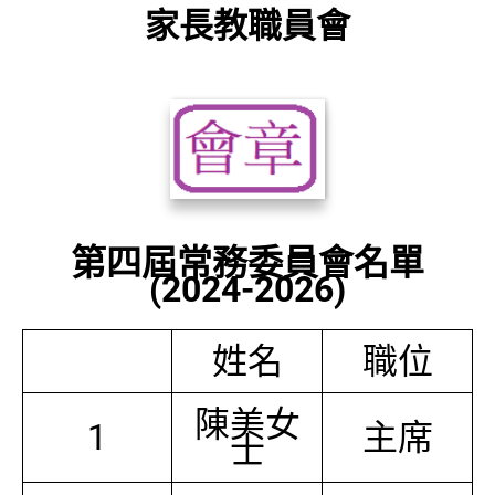
家長教職員會
第四屆常務委員會名單
(2024-2026)
姓名
職位
陳美女
1
主席
士