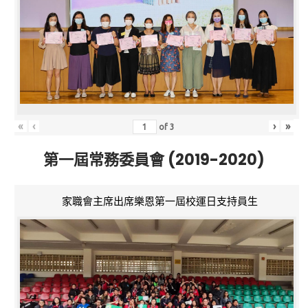
«
‹
›
»
of
3
第一屆常務委員會 (2019-2020)
家職會主席出席樂恩第一屆校運日支持員生