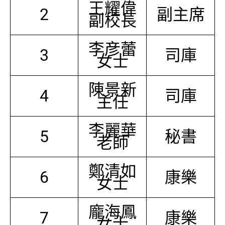
王耀偉
2
副主席
副校長
李彦蕾
3
司庫
女士
陳景新
4
司庫
主任
李麗華
5
秘書
老師
鄭清如
6
康樂
女士
龐海鳳
7
康樂
女士