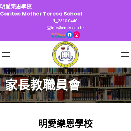
跳
明愛樂恩學校
至
Caritas Mother Teresa School
主
2310 0440
要
info@cmts.edu.hk
內
Facebook
Instagram
容
家長教職員會
明愛樂恩學校