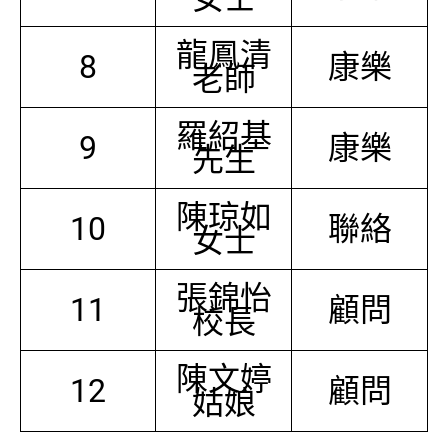
龍鳳清
8
康樂
老師
羅紹基
9
康樂
先生
陳琼如
10
聯絡
女士
張錦怡
11
顧問
校長
陳文婷
12
顧問
姑娘