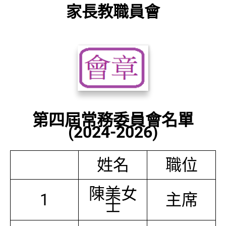
家長教職員會
第四屆常務委員會名單
(2024-2026)
姓名
職位
陳美女
1
主席
士