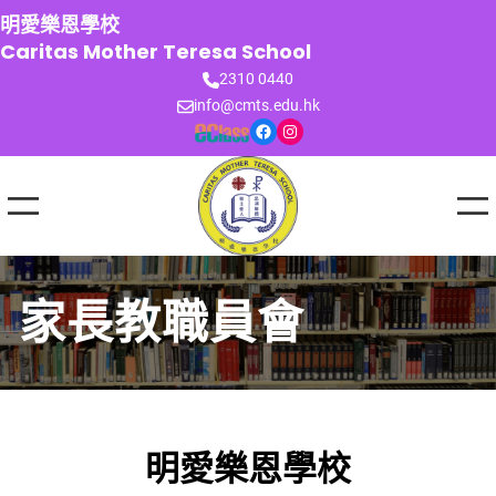
跳
明愛樂恩學校
至
Caritas Mother Teresa School
主
2310 0440
要
info@cmts.edu.hk
內
Facebook
Instagram
容
家長教職員會
明愛樂恩學校