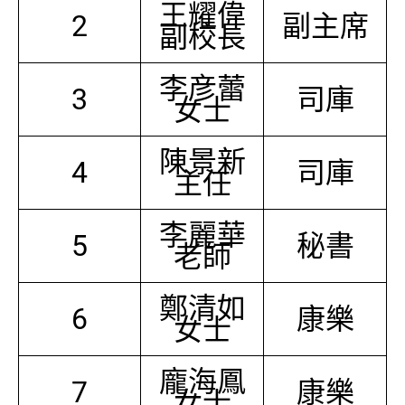
王耀偉
2
副主席
副校長
李彦蕾
3
司庫
女士
陳景新
4
司庫
主任
李麗華
5
秘書
老師
鄭清如
6
康樂
女士
龐海鳳
7
康樂
女士