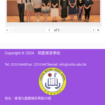
«
‹
›
»
of
3
Copyright © 2024
明愛樂恩學校
Tel : 2310 0440
Fax : 2310 8478
email : info@cmts.edu.hk
地址：香港九龍觀塘彩興路20號