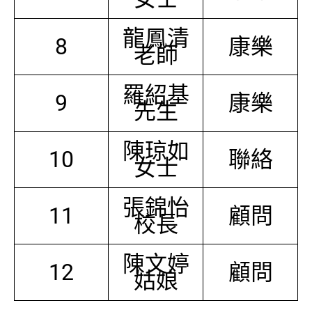
龍鳳清
8
康樂
老師
羅紹基
9
康樂
先生
陳琼如
10
聯絡
女士
張錦怡
11
顧問
校長
陳文婷
12
顧問
姑娘