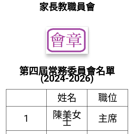
家長教職員會
第四屆常務委員會名單
(2024-2026)
姓名
職位
陳美女
1
主席
士