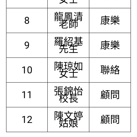
龍鳳清
8
康樂
老師
羅紹基
9
康樂
先生
陳琼如
10
聯絡
女士
張錦怡
11
顧問
校長
陳文婷
12
顧問
姑娘