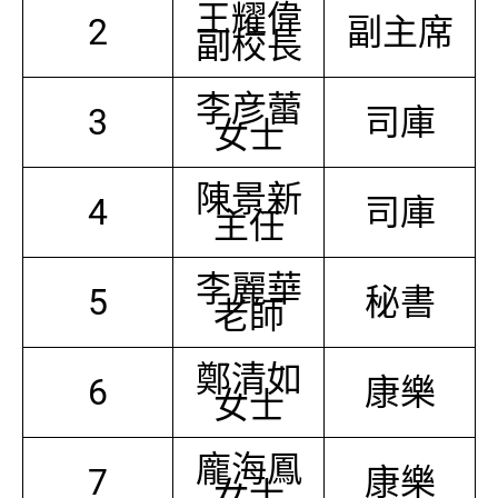
王耀偉
2
副主席
副校長
李彦蕾
3
司庫
女士
陳景新
4
司庫
主任
李麗華
5
秘書
老師
鄭清如
6
康樂
女士
龐海鳳
7
康樂
女士