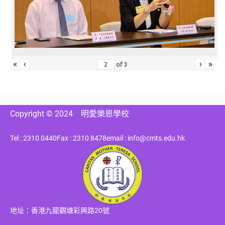
«
‹
›
»
of
3
Copyright © 2024
明愛樂恩學校
Tel : 2310 0440
Fax : 2310 8478
email : info@cmts.edu.hk
地址：香港九龍觀塘彩興路20號