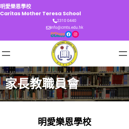
跳
明愛樂恩學校
至
Caritas Mother Teresa School
主
2310 0440
要
info@cmts.edu.hk
內
Facebook
Instagram
容
家長教職員會
明愛樂恩學校