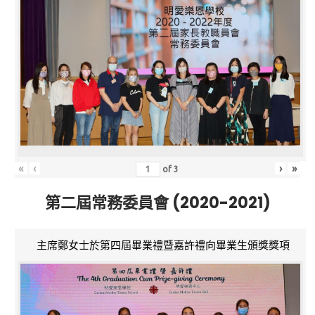
«
‹
›
»
of
3
第二屆常務委員會 (2020-2021)
主席鄭女士於第四屆畢業禮暨嘉許禮向畢業生頒獎獎項