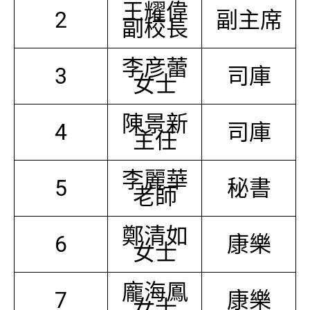
王耀偉
2
副主席
副校長
李彦蕾
3
司庫
女士
陳景新
4
司庫
主任
李麗華
5
秘書
老師
鄭清如
6
康樂
女士
龐海鳳
7
康樂
女士