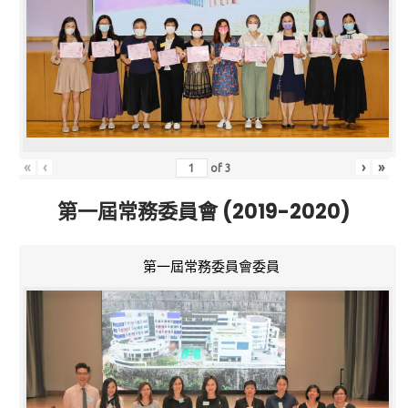
«
‹
›
»
of
3
第一屆常務委員會 (2019-2020)
第一屆常務委員會委員