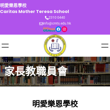
跳
明愛樂恩學校
至
Caritas Mother Teresa School
主
2310 0440
要
info@cmts.edu.hk
內
Facebook
Instagram
容
家長教職員會
明愛樂恩學校