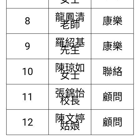
龍鳳清
8
康樂
老師
羅紹基
9
康樂
先生
陳琼如
10
聯絡
女士
張錦怡
11
顧問
校長
陳文婷
12
顧問
姑娘