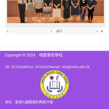
«
‹
›
»
of
3
Copyright © 2024
明愛樂恩學校
Tel : 2310 0440
Fax : 2310 8478
email : info@cmts.edu.hk
地址：香港九龍觀塘彩興路20號