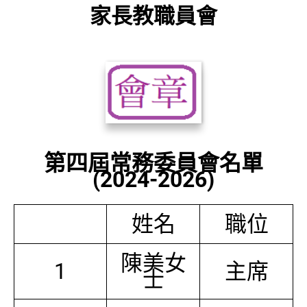
家長教職員會
第四屆常務委員會名單
(2024-2026)
姓名
職位
陳美女
1
主席
士