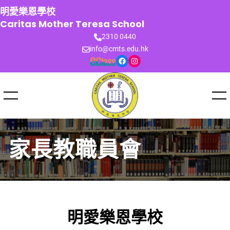
跳
明愛樂恩學校
至
Caritas Mother Teresa School
主
2310 0440
要
info@cmts.edu.hk
內
Facebook
Instagram
容
家長教職員會
明愛樂恩學校