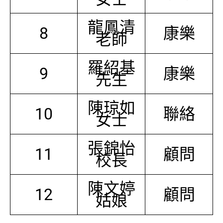
龍鳳清
8
康樂
老師
羅紹基
9
康樂
先生
陳琼如
10
聯絡
女士
張錦怡
11
顧問
校長
陳文婷
12
顧問
姑娘