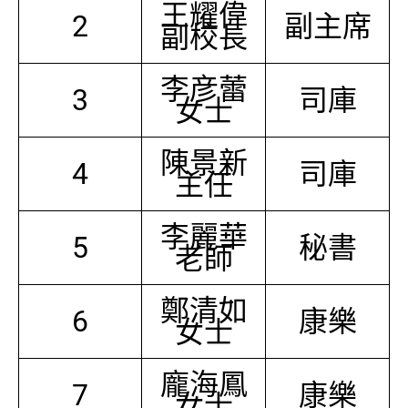
王耀偉
2
副主席
副校長
李彦蕾
3
司庫
女士
陳景新
4
司庫
主任
李麗華
5
秘書
老師
鄭清如
6
康樂
女士
龐海鳳
7
康樂
女士