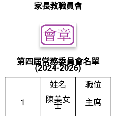
家長教職員會
第四屆常務委員會名單
(2024-2026)
姓名
職位
陳美女
1
主席
士