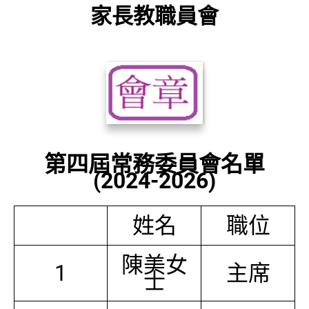
家長教職員會
第四屆常務委員會名單
(2024-2026)
姓名
職位
陳美女
1
主席
士