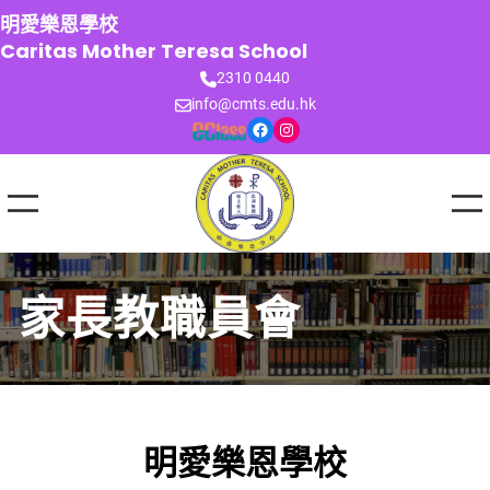
跳
明愛樂恩學校
至
Caritas Mother Teresa School
主
2310 0440
要
info@cmts.edu.hk
內
Facebook
Instagram
容
家長教職員會
明愛樂恩學校