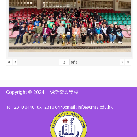
«
‹
›
»
of
3
Copyright © 2024
明愛樂恩學校
Tel : 2310 0440
Fax : 2310 8478
email : info@cmts.edu.hk