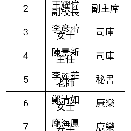
王耀偉
2
副主席
副校長
李彦蕾
3
司庫
女士
陳景新
4
司庫
主任
李麗華
5
秘書
老師
鄭清如
6
康樂
女士
龐海鳳
7
康樂
女士