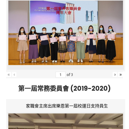
«
‹
›
»
of
3
第一屆常務委員會 (2019-2020)
家職會主席出席樂恩第一屆校運日支持員生