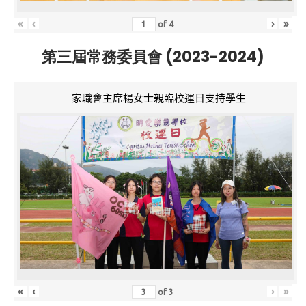
«
‹
›
»
of
4
第三屆常務委員會 (2023-2024)
家職會主席楊女士親臨校運日支持學生
«
‹
›
»
of
3