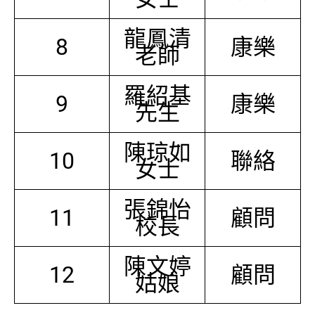
龍鳳清
8
康樂
老師
羅紹基
9
康樂
先生
陳琼如
10
聯絡
女士
張錦怡
11
顧問
校長
陳文婷
12
顧問
姑娘