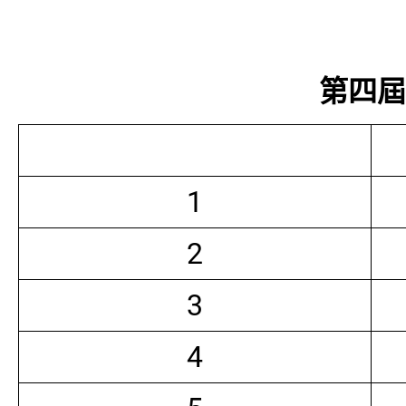
第四屆常
1
2
3
4