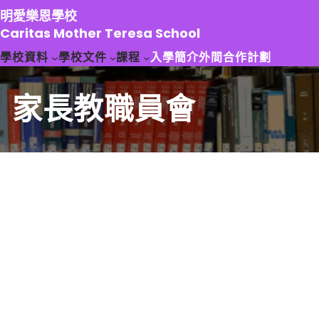
跳
明愛樂恩學校
至
Caritas Mother Teresa School
主
學校資料
學校文件
課程
入學簡介
外間合作計劃
要
內
容
家長教職員會