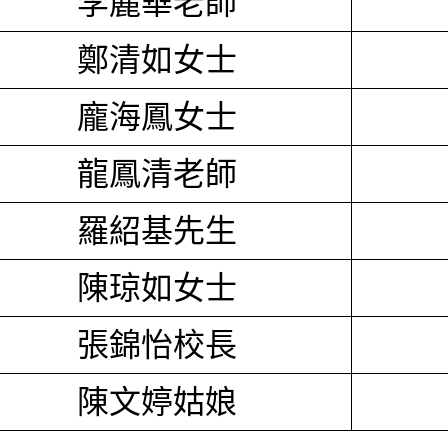
李麗華老師
鄭清如女士
龐海鳳女士
龍鳳清老師
羅紹基先生
陳琼如女士
張錦怡校長
陳文婷姑娘