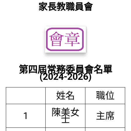
家長教職員會
第四屆常務委員會名單
(2024-2026)
姓名
職位
陳美女
1
主席
士