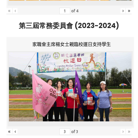
«
‹
›
»
of
4
第三屆常務委員會 (2023-2024)
家職會主席楊女士親臨校運日支持學生
«
‹
›
»
of
3