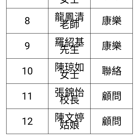
龍鳳清
8
康樂
老師
羅紹基
9
康樂
先生
陳琼如
10
聯絡
女士
張錦怡
11
顧問
校長
陳文婷
12
顧問
姑娘