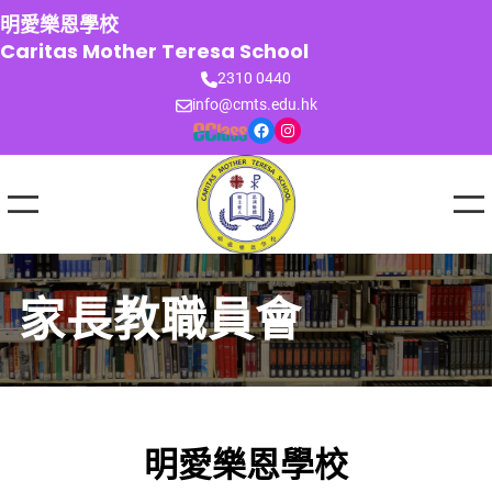
跳
明愛樂恩學校
至
Caritas Mother Teresa School
主
2310 0440
要
info@cmts.edu.hk
內
Facebook
Instagram
容
家長教職員會
明愛樂恩學校