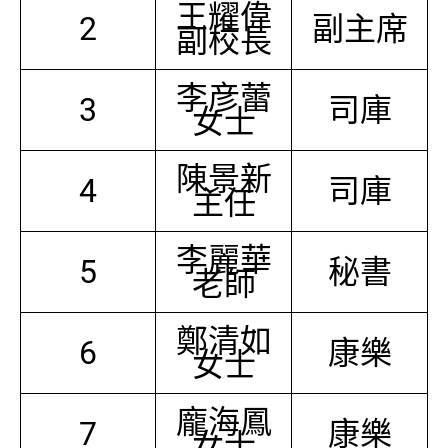
王耀偉
2
副主席
副校長
李彦蕾
3
司庫
女士
陳景新
4
司庫
主任
李麗華
5
秘書
老師
鄭清如
6
康樂
女士
龐海鳳
7
康樂
女士