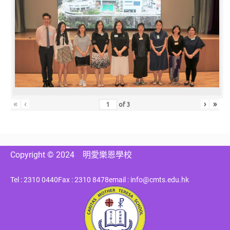
«
‹
›
»
of
3
Copyright © 2024
明愛樂恩學校
Tel : 2310 0440
Fax : 2310 8478
email : info@cmts.edu.hk