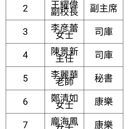
王耀偉
2
副主席
副校長
李彦蕾
3
司庫
女士
陳景新
4
司庫
主任
李麗華
5
秘書
老師
鄭清如
6
康樂
女士
龐海鳳
7
康樂
女士