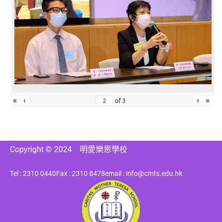
«
‹
›
»
of
3
Copyright © 2024
明愛樂恩學校
Tel : 2310 0440
Fax : 2310 8478
email : info@cmts.edu.hk