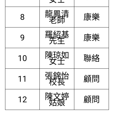
龍鳳清
8
康樂
老師
羅紹基
9
康樂
先生
陳琼如
10
聯絡
女士
張錦怡
11
顧問
校長
陳文婷
12
顧問
姑娘