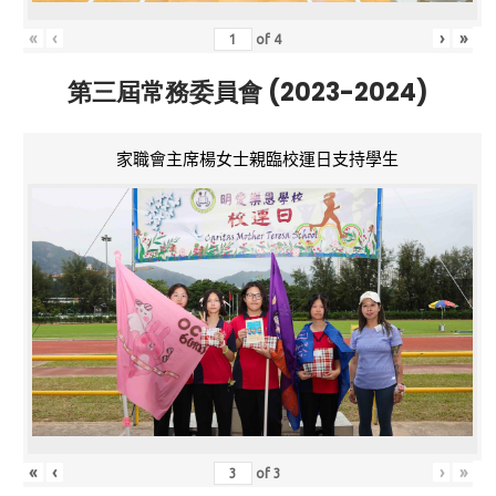
«
‹
›
»
of
4
第三屆常務委員會 (2023-2024)
家職會主席楊女士親臨校運日支持學生
«
‹
›
»
of
3