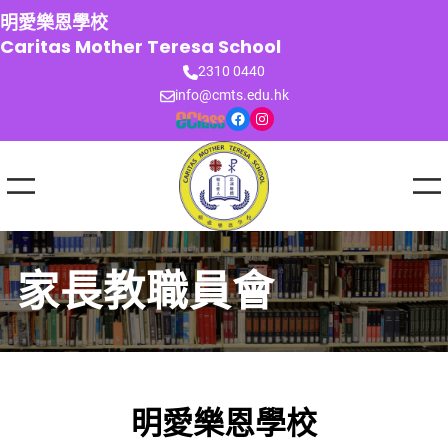
跳
明愛樂恩學校
至
Caritas Mother Teresa School
主
2310 0440
要
info@cmts.edu.hk
內
Facebook
Instagram
容
家長教職員會
明愛樂恩學校