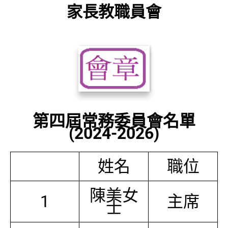
家長教職員會
第四屆常務委員會名單
(2024-2026)
姓名
職位
陳美女
1
主席
士