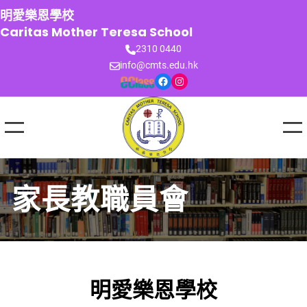
跳
明愛樂恩學校
至
Caritas Mother Teresa School
主
2310 0440
要
info@cmts.edu.hk
內
Facebook
Instagram
容
家長教職員會
明愛樂恩學校