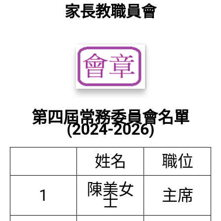
家長教職員會
第四屆常務委員會名單
(2024-2026)
姓名
職位
陳美女
1
主席
士