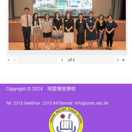
«
‹
›
»
of
3
Copyright © 2024
明愛樂恩學校
Tel : 2310 0440
Fax : 2310 8478
email : info@cmts.edu.hk