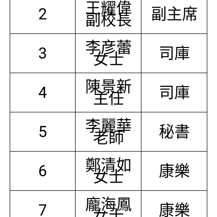
王耀偉
2
副主席
副校長
李彦蕾
3
司庫
女士
陳景新
4
司庫
主任
李麗華
5
秘書
老師
鄭清如
6
康樂
女士
龐海鳳
7
康樂
女士