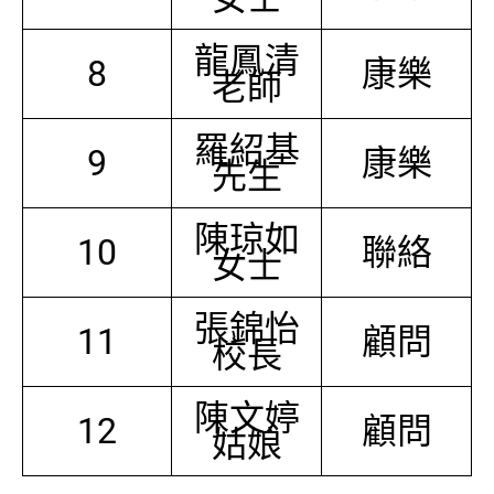
龍鳳清
8
康樂
老師
羅紹基
9
康樂
先生
陳琼如
10
聯絡
女士
張錦怡
11
顧問
校長
陳文婷
12
顧問
姑娘