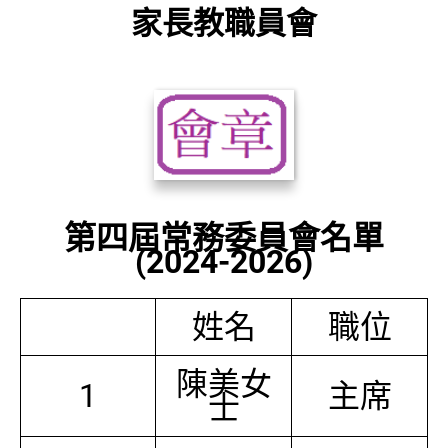
家長教職員會
第四屆常務委員會名單
(2024-2026)
姓名
職位
陳美女
1
主席
士