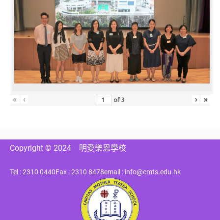
«
‹
›
»
of
3
Copyright © 2024
明愛樂恩學校
Tel : 2310 0440
Fax : 2310 8478
email : info@cmts.edu.hk