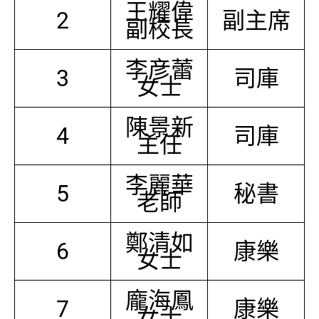
王耀偉
2
副主席
副校長
李彦蕾
3
司庫
女士
陳景新
4
司庫
主任
李麗華
5
秘書
老師
鄭清如
6
康樂
女士
龐海鳳
7
康樂
女士