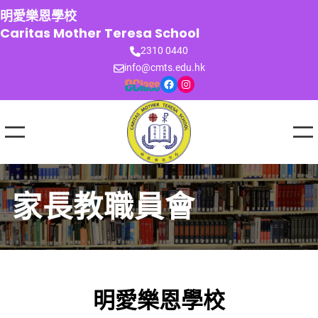
跳
明愛樂恩學校
至
Caritas Mother Teresa School
主
2310 0440
要
info@cmts.edu.hk
內
Facebook
Instagram
容
家長教職員會
明愛樂恩學校