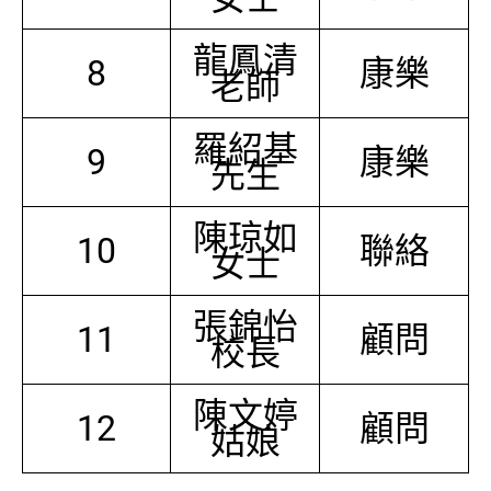
龍鳳清
8
康樂
老師
羅紹基
9
康樂
先生
陳琼如
10
聯絡
女士
張錦怡
11
顧問
校長
陳文婷
12
顧問
姑娘