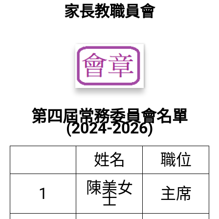
家長教職員會
第四屆常務委員會名單
(2024-2026)
姓名
職位
陳美女
1
主席
士