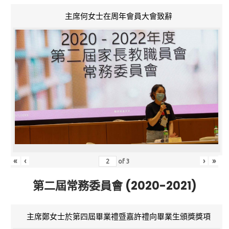
主席何女士在周年會員大會致辭
«
‹
›
»
of
3
第二屆常務委員會 (2020-2021)
主席鄭女士於第四屆畢業禮暨嘉許禮向畢業生頒獎獎項