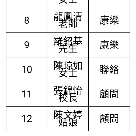
龍鳳清
8
康樂
老師
羅紹基
9
康樂
先生
陳琼如
10
聯絡
女士
張錦怡
11
顧問
校長
陳文婷
12
顧問
姑娘