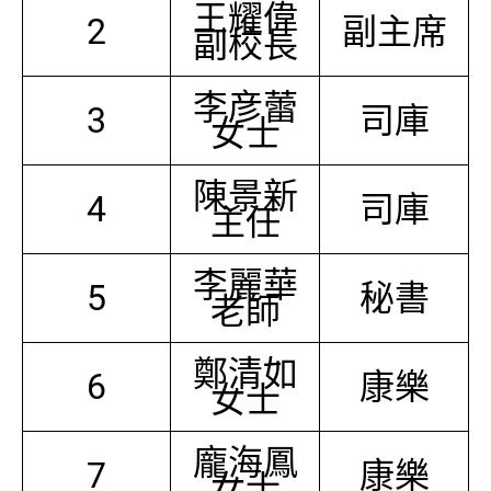
王耀偉
2
副主席
副校長
李彦蕾
3
司庫
女士
陳景新
4
司庫
主任
李麗華
5
秘書
老師
鄭清如
6
康樂
女士
龐海鳳
7
康樂
女士