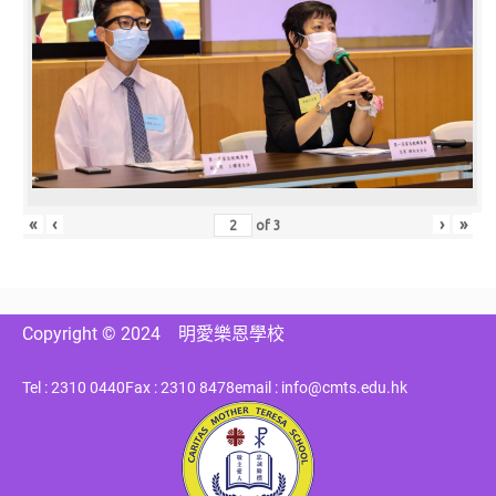
«
‹
›
»
of
3
Copyright © 2024
明愛樂恩學校
Tel : 2310 0440
Fax : 2310 8478
email : info@cmts.edu.hk