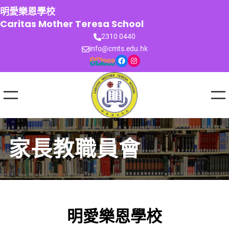
跳
明愛樂恩學校
至
Caritas Mother Teresa School
主
2310 0440
要
info@cmts.edu.hk
內
Facebook
Instagram
容
家長教職員會
明愛樂恩學校