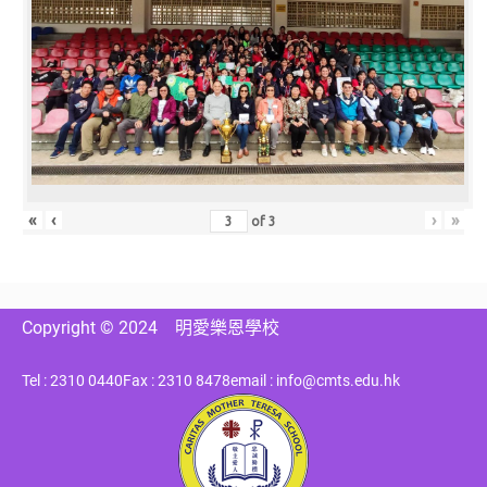
«
‹
›
»
of
3
Copyright © 2024
明愛樂恩學校
Tel : 2310 0440
Fax : 2310 8478
email : info@cmts.edu.hk