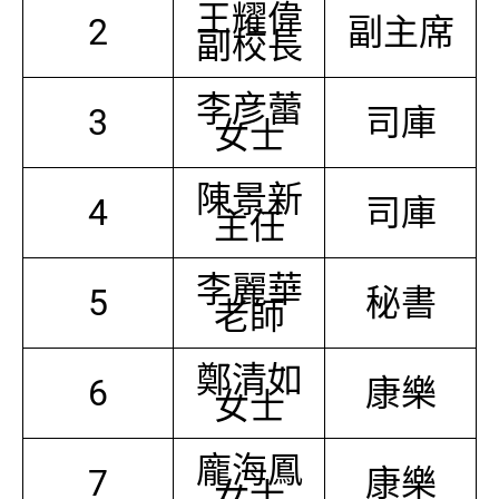
王耀偉
2
副主席
副校長
李彦蕾
3
司庫
女士
陳景新
4
司庫
主任
李麗華
5
秘書
老師
鄭清如
6
康樂
女士
龐海鳳
7
康樂
女士