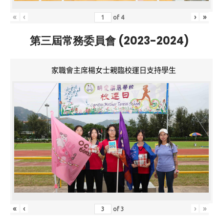
«
‹
›
»
of
4
第三屆常務委員會 (2023-2024)
家職會主席楊女士親臨校運日支持學生
«
‹
›
»
of
3