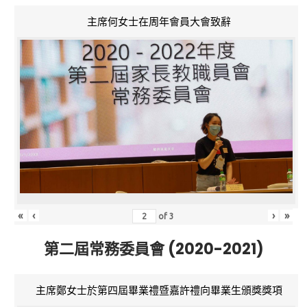
主席何女士在周年會員大會致辭
«
‹
›
»
of
3
第二屆常務委員會 (2020-2021)
主席鄭女士於第四屆畢業禮暨嘉許禮向畢業生頒獎獎項