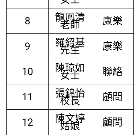
龍鳳清
8
康樂
老師
羅紹基
9
康樂
先生
陳琼如
10
聯絡
女士
張錦怡
11
顧問
校長
陳文婷
12
顧問
姑娘