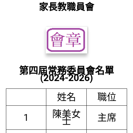
家長教職員會
第四屆常務委員會名單
(2024-2026)
姓名
職位
陳美女
1
主席
士