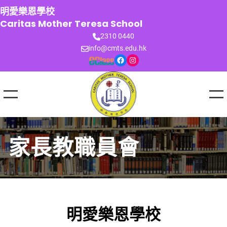
跳
明愛樂恩學校
至
Caritas Mother Teresa School
主
2310 0440
要
info@cmts.edu.hk
內
Facebook
Instagram
容
家長教職員會
明愛樂恩學校