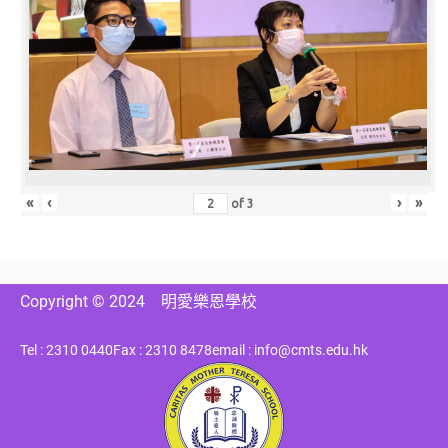
«
‹
›
»
of
3
Copyright © 2024
明愛樂恩學校
Tel : 2310 0440
Fax : 2310 8478
email : info@cmts.edu.hk