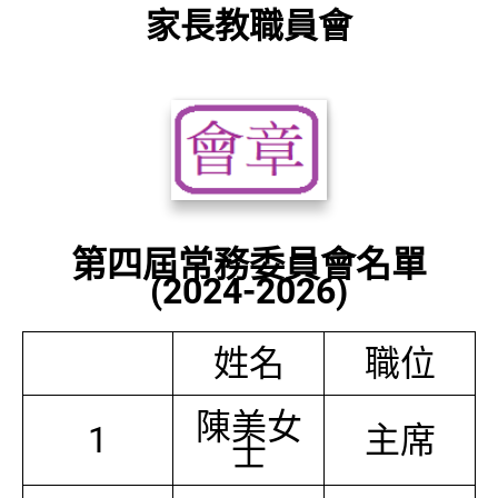
家長教職員會
第四屆常務委員會名單
(2024-2026)
姓名
職位
陳美女
1
主席
士