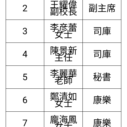
王耀偉
2
副主席
副校長
李彦蕾
3
司庫
女士
陳景新
4
司庫
主任
李麗華
5
秘書
老師
鄭清如
6
康樂
女士
龐海鳳
7
康樂
女士