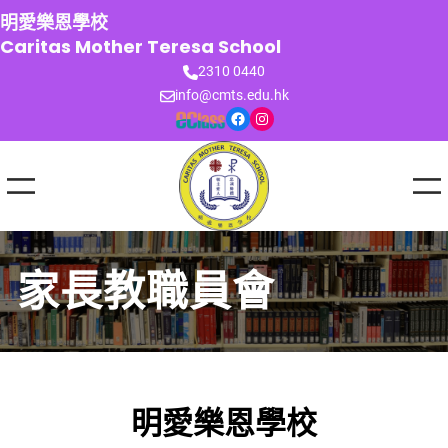
跳
明愛樂恩學校
至
Caritas Mother Teresa School
主
2310 0440
要
info@cmts.edu.hk
內
Facebook
Instagram
容
家長教職員會
明愛樂恩學校