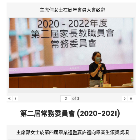
主席何女士在周年會員大會致辭
«
‹
›
»
of
3
第二屆常務委員會 (2020-2021)
主席鄭女士於第四屆畢業禮暨嘉許禮向畢業生頒獎獎項