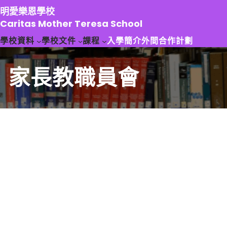
跳
明愛樂恩學校
至
Caritas Mother Teresa School
主
學校資料
學校文件
課程
入學簡介
外間合作計劃
要
內
容
家長教職員會