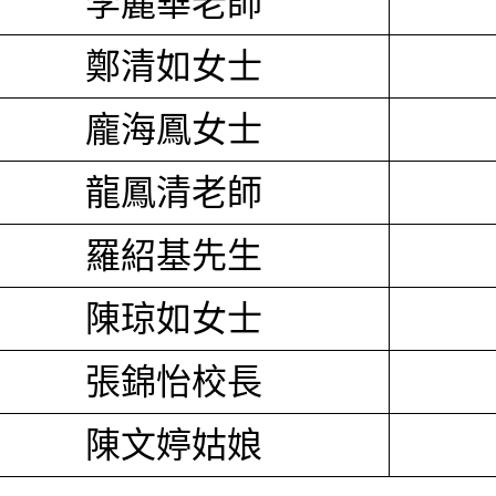
李麗華老師
鄭清如女士
龐海鳳女士
龍鳳清老師
羅紹基先生
陳琼如女士
張錦怡校長
陳文婷姑娘