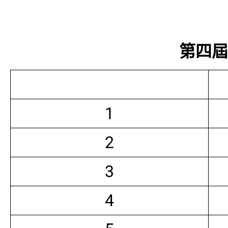
第四屆常
1
2
3
4