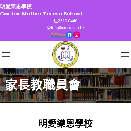
跳
明愛樂恩學校
至
Caritas Mother Teresa School
主
2310 0440
要
info@cmts.edu.hk
內
Facebook
Instagram
容
家長教職員會
明愛樂恩學校