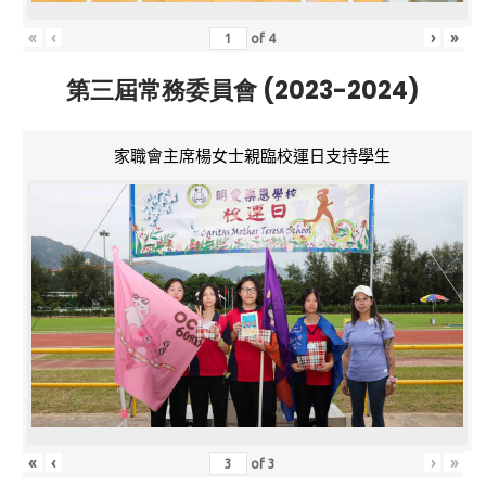
«
‹
›
»
of
4
第三屆常務委員會 (2023-2024)
家職會主席楊女士親臨校運日支持學生
«
‹
›
»
of
3