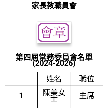
家長教職員會
第四屆常務委員會名單
(2024-2026)
姓名
職位
陳美女
1
主席
士