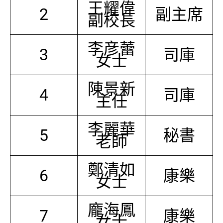
王耀偉
2
副主席
副校長
李彦蕾
3
司庫
女士
陳景新
4
司庫
主任
李麗華
5
秘書
老師
鄭清如
6
康樂
女士
龐海鳳
7
康樂
女士