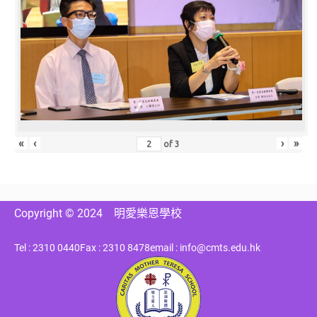
«
‹
›
»
of
3
Copyright © 2024
明愛樂恩學校
Tel : 2310 0440
Fax : 2310 8478
email : info@cmts.edu.hk