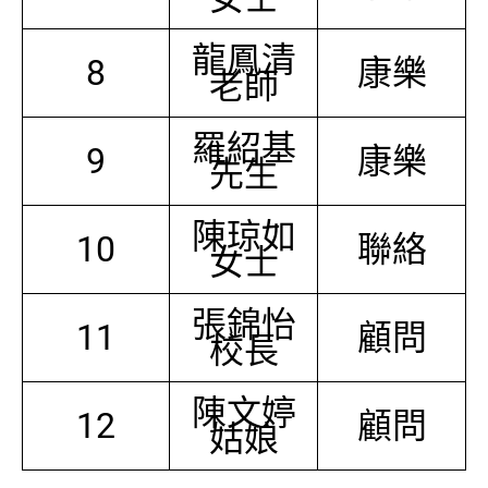
龍鳳清
8
康樂
老師
羅紹基
9
康樂
先生
陳琼如
10
聯絡
女士
張錦怡
11
顧問
校長
陳文婷
12
顧問
姑娘