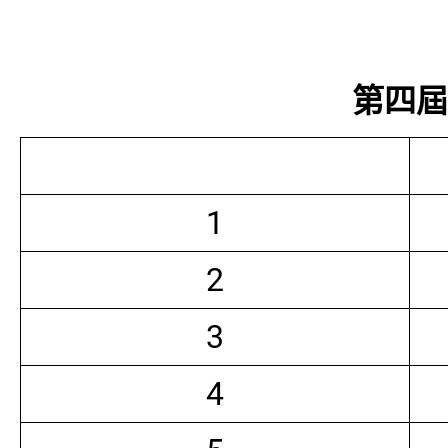
第四屆常
1
2
3
4