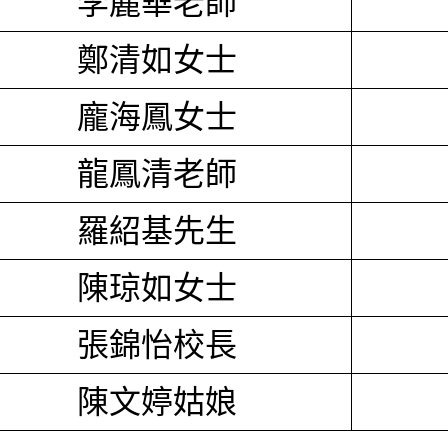
李麗華老師
鄭清如女士
龐海鳳女士
龍鳳清老師
羅紹基先生
陳琼如女士
張錦怡校長
陳文婷姑娘