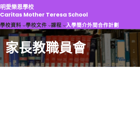
跳
明愛樂恩學校
至
Caritas Mother Teresa School
主
學校資料
學校文件
課程
入學簡介
外間合作計劃
要
內
容
家長教職員會