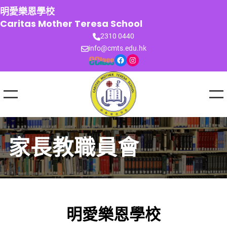
跳
明愛樂恩學校
至
Caritas Mother Teresa School
主
2310 0440
要
info@cmts.edu.hk
內
Facebook
Instagram
容
家長教職員會
明愛樂恩學校