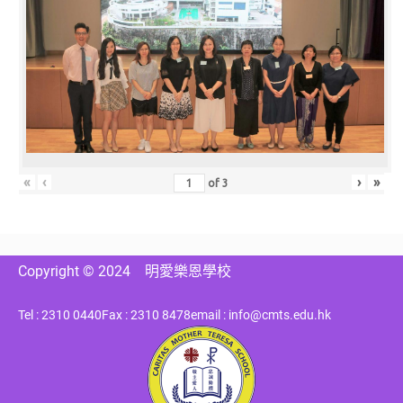
«
‹
›
»
of
3
Copyright © 2024
明愛樂恩學校
Tel : 2310 0440
Fax : 2310 8478
email : info@cmts.edu.hk