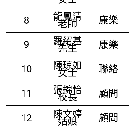
龍鳳清
8
康樂
老師
羅紹基
9
康樂
先生
陳琼如
10
聯絡
女士
張錦怡
11
顧問
校長
陳文婷
12
顧問
姑娘