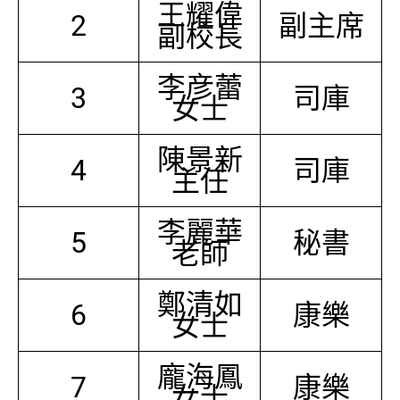
王耀偉
2
副主席
副校長
李彦蕾
3
司庫
女士
陳景新
4
司庫
主任
李麗華
5
秘書
老師
鄭清如
6
康樂
女士
龐海鳳
7
康樂
女士