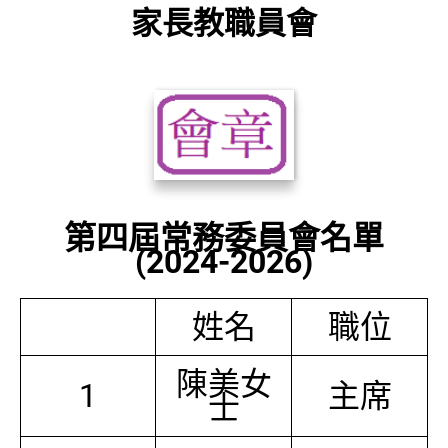
家長教職員會
第四屆常務委員會名單
(2024-2026)
姓名
職位
陳美女
1
主席
士