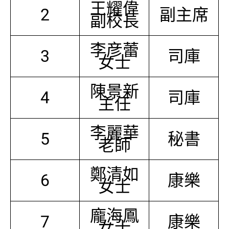
王耀偉
2
副主席
副校長
李彦蕾
3
司庫
女士
陳景新
4
司庫
主任
李麗華
5
秘書
老師
鄭清如
6
康樂
女士
龐海鳳
7
康樂
女士