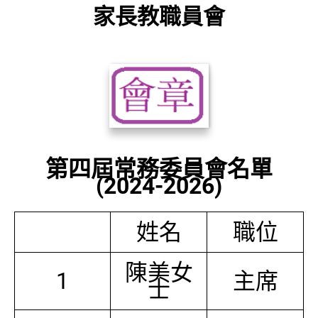
家長教職員會
第四屆常務委員會名單
(2024-2026)
姓名
職位
陳美女
1
主席
士