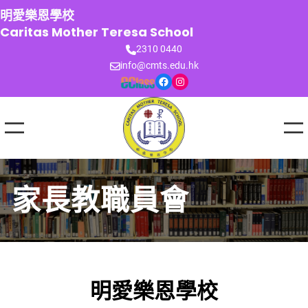
跳
明愛樂恩學校
至
Caritas Mother Teresa School
主
2310 0440
要
info@cmts.edu.hk
內
Facebook
Instagram
容
家長教職員會
明愛樂恩學校