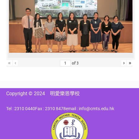
«
‹
›
»
of
3
Copyright © 2024
明愛樂恩學校
Tel : 2310 0440
Fax : 2310 8478
email : info@cmts.edu.hk