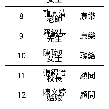
龍鳳清
8
康樂
老師
羅紹基
9
康樂
先生
陳琼如
10
聯絡
女士
張錦怡
11
顧問
校長
陳文婷
12
顧問
姑娘