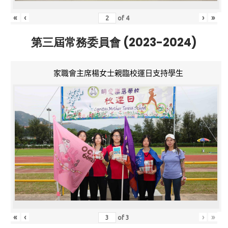
«
‹
›
»
of
4
第三屆常務委員會 (2023-2024)
家職會主席楊女士親臨校運日支持學生
«
‹
›
»
of
3