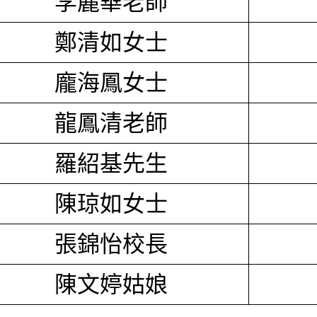
李麗華老師
鄭清如女士
龐海鳳女士
龍鳳清老師
羅紹基先生
陳琼如女士
張錦怡校長
陳文婷姑娘