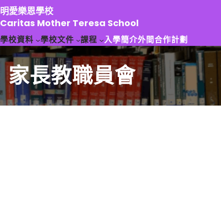
跳
明愛樂恩學校
至
Caritas Mother Teresa School
主
學校資料
學校文件
課程
入學簡介
外間合作計劃
要
內
容
家長教職員會