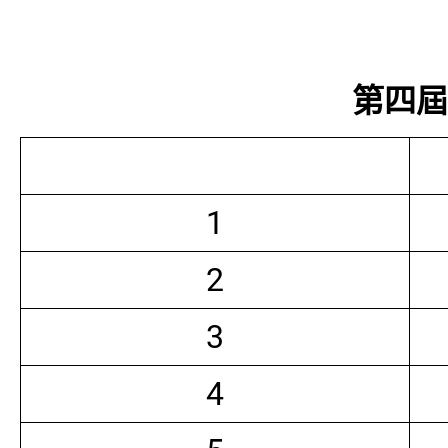
第四屆常
1
2
3
4