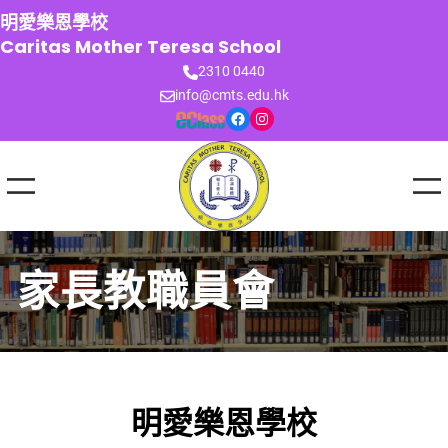
跳
明愛樂恩學校
至
Caritas Mother Teresa School
主
2310 0440
要
info@cmts.edu.hk
內
Facebook
Instagram
容
家長教職員會
明愛樂恩學校