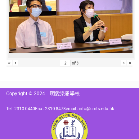
«
‹
›
»
of
3
Copyright © 2024
明愛樂恩學校
Tel : 2310 0440
Fax : 2310 8478
email : info@cmts.edu.hk