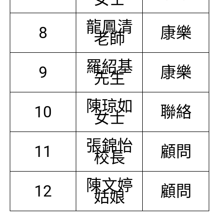
龍鳳清
8
康樂
老師
羅紹基
9
康樂
先生
陳琼如
10
聯絡
女士
張錦怡
11
顧問
校長
陳文婷
12
顧問
姑娘