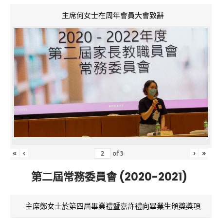
主席何女士在周年會員大會致辭
«
‹
›
»
of
3
第二屆常務委員會 (2020-2021)
主席鄭女士於第四屆畢業禮暨嘉許禮向畢業生頒獎獎項