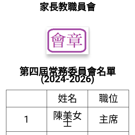
家長教職員會
第四屆常務委員會名單
(2024-2026)
姓名
職位
陳美女
1
主席
士