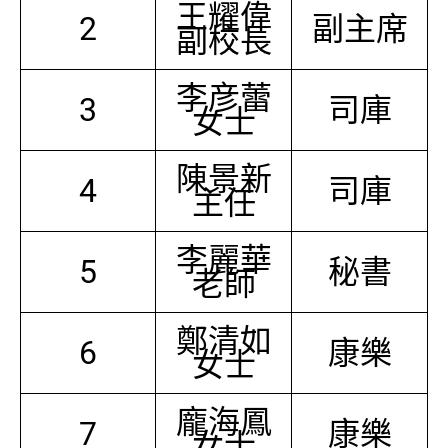
王耀偉
2
副主席
副校長
李彦蕾
3
司庫
女士
陳景新
4
司庫
主任
李麗華
5
秘書
老師
鄭清如
6
康樂
女士
龐海鳳
7
康樂
女士