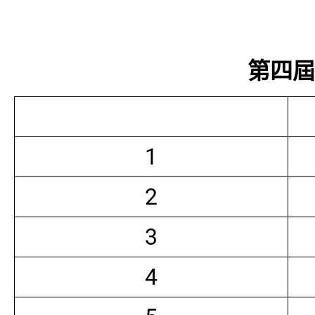
第四屆常
1
2
3
4