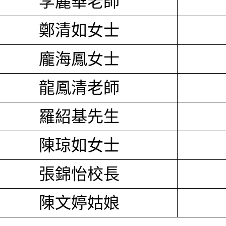
李麗華老師
鄭清如女士
龐海鳳女士
龍鳳清老師
羅紹基先生
陳琼如女士
張錦怡校長
陳文婷姑娘