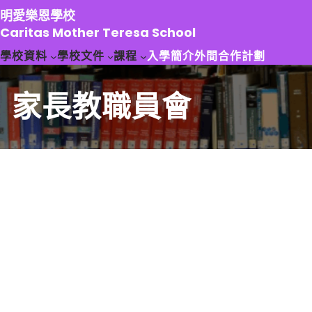
跳
明愛樂恩學校
至
Caritas Mother Teresa School
主
學校資料
學校文件
課程
入學簡介
外間合作計劃
要
內
容
家長教職員會