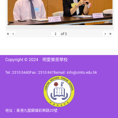
«
‹
›
»
of
3
Copyright © 2024
明愛樂恩學校
Tel : 2310 0440
Fax : 2310 8478
email : info@cmts.edu.hk
地址：香港九龍觀塘彩興路20號