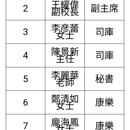
王耀偉
2
副主席
副校長
李彦蕾
3
司庫
女士
陳景新
4
司庫
主任
李麗華
5
秘書
老師
鄭清如
6
康樂
女士
龐海鳳
7
康樂
女士