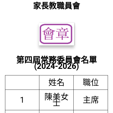
家長教職員會
第四屆常務委員會名單
(2024-2026)
姓名
職位
陳美女
1
主席
士