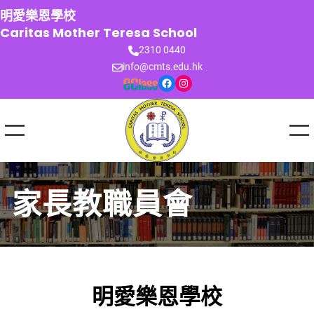
跳
明愛樂恩學校
至
Caritas Mother Teresa School
主
2310 0440
要
info@cmts.edu.hk
內
Facebook
Instagram
容
家長教職員會
明愛樂恩學校