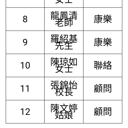
龍鳳清
8
康樂
老師
羅紹基
9
康樂
先生
陳琼如
10
聯絡
女士
張錦怡
11
顧問
校長
陳文婷
12
顧問
姑娘