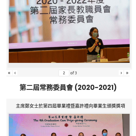
«
‹
›
»
of
3
第二屆常務委員會 (2020-2021)
主席鄭女士於第四屆畢業禮暨嘉許禮向畢業生頒獎獎項