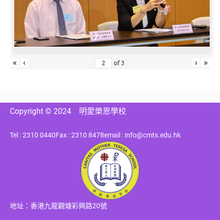
«
‹
›
»
of
3
Copyright © 2024
明愛樂恩學校
Tel : 2310 0440
Fax : 2310 8478
email : info@cmts.edu.hk
地址：香港九龍觀塘彩興路20號