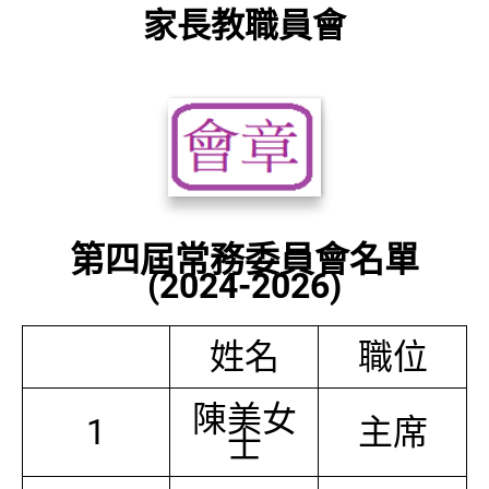
家長教職員會
第四屆常務委員會名單
(2024-2026)
姓名
職位
陳美女
1
主席
士