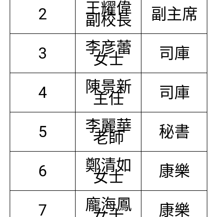
王耀偉
2
副主席
副校長
李彦蕾
3
司庫
女士
陳景新
4
司庫
主任
李麗華
5
秘書
老師
鄭清如
6
康樂
女士
龐海鳳
7
康樂
女士