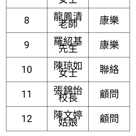
龍鳳清
8
康樂
老師
羅紹基
9
康樂
先生
陳琼如
10
聯絡
女士
張錦怡
11
顧問
校長
陳文婷
12
顧問
姑娘