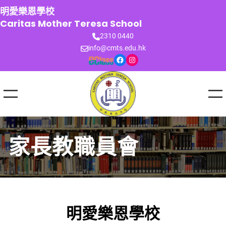
跳
明愛樂恩學校
至
Caritas Mother Teresa School
主
2310 0440
要
info@cmts.edu.hk
內
Facebook
Instagram
容
家長教職員會
明愛樂恩學校