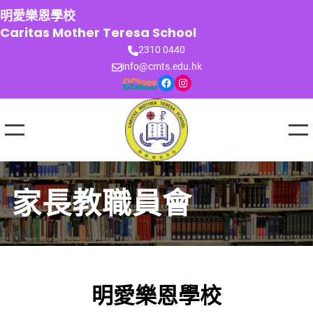
跳
明愛樂恩學校
至
Caritas Mother Teresa School
主
2310 0440
要
info@cmts.edu.hk
內
Facebook
Instagram
容
家長教職員會
明愛樂恩學校