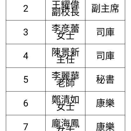
王耀偉
2
副主席
副校長
李彦蕾
3
司庫
女士
陳景新
4
司庫
主任
李麗華
5
秘書
老師
鄭清如
6
康樂
女士
龐海鳳
7
康樂
女士