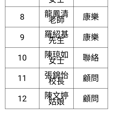
龍鳳清
8
康樂
老師
羅紹基
9
康樂
先生
陳琼如
10
聯絡
女士
張錦怡
11
顧問
校長
陳文婷
12
顧問
姑娘