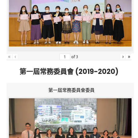
«
‹
›
»
of
3
第一屆常務委員會 (2019-2020)
第一屆常務委員會委員