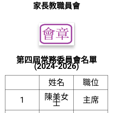
家長教職員會
第四屆常務委員會名單
(2024-2026)
姓名
職位
陳美女
1
主席
士