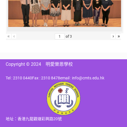
«
‹
›
»
of
3
Copyright © 2024
明愛樂恩學校
Tel : 2310 0440
Fax : 2310 8478
email : info@cmts.edu.hk
地址：香港九龍觀塘彩興路20號