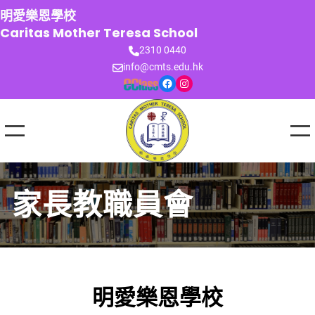
跳
明愛樂恩學校
至
Caritas Mother Teresa School
主
2310 0440
要
info@cmts.edu.hk
內
Facebook
Instagram
容
家長教職員會
明愛樂恩學校