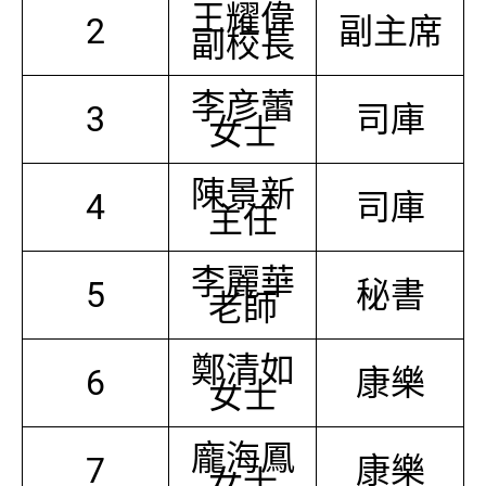
王耀偉
2
副主席
副校長
李彦蕾
3
司庫
女士
陳景新
4
司庫
主任
李麗華
5
秘書
老師
鄭清如
6
康樂
女士
龐海鳳
7
康樂
女士