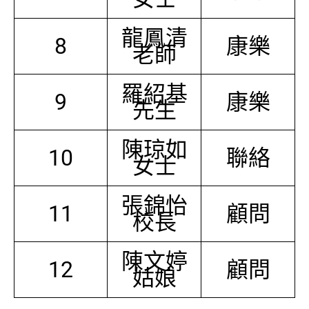
龍鳳清
8
康樂
老師
羅紹基
9
康樂
先生
陳琼如
10
聯絡
女士
張錦怡
11
顧問
校長
陳文婷
12
顧問
姑娘