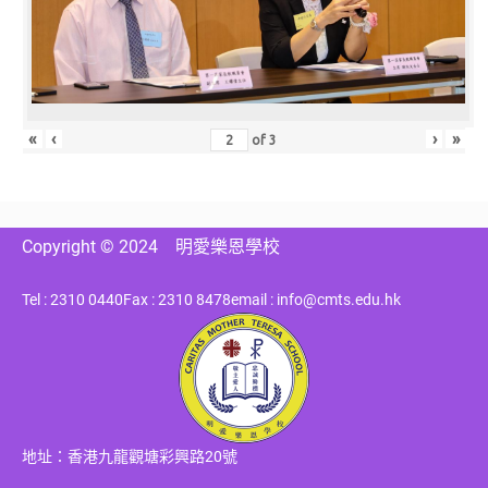
«
‹
›
»
of
3
Copyright © 2024
明愛樂恩學校
Tel : 2310 0440
Fax : 2310 8478
email : info@cmts.edu.hk
地址：香港九龍觀塘彩興路20號