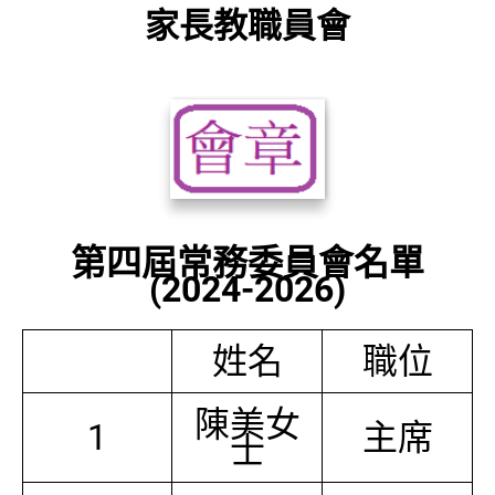
家長教職員會
第四屆常務委員會名單
(2024-2026)
姓名
職位
陳美女
1
主席
士