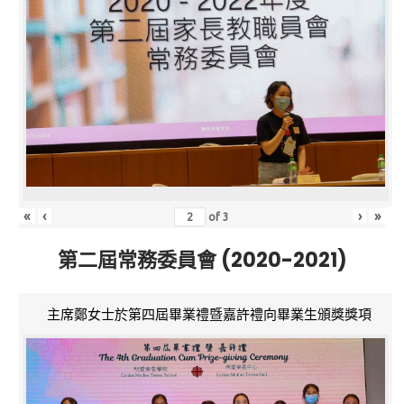
«
‹
›
»
of
3
第二屆常務委員會 (2020-2021)
主席鄭女士於第四屆畢業禮暨嘉許禮向畢業生頒獎獎項