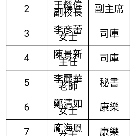
王耀偉
2
副主席
副校長
李彦蕾
3
司庫
女士
陳景新
4
司庫
主任
李麗華
5
秘書
老師
鄭清如
6
康樂
女士
龐海鳳
7
康樂
女士