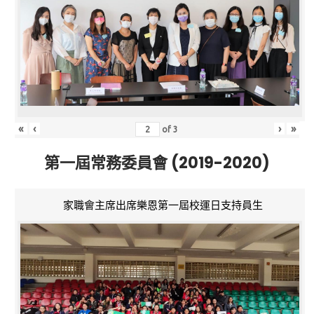
«
‹
›
»
of
3
第一屆常務委員會 (2019-2020)
家職會主席出席樂恩第一屆校運日支持員生