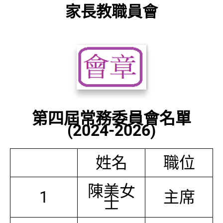
家長教職員會
第四屆常務委員會名單
(2024-2026)
姓名
職位
陳美女
1
主席
士