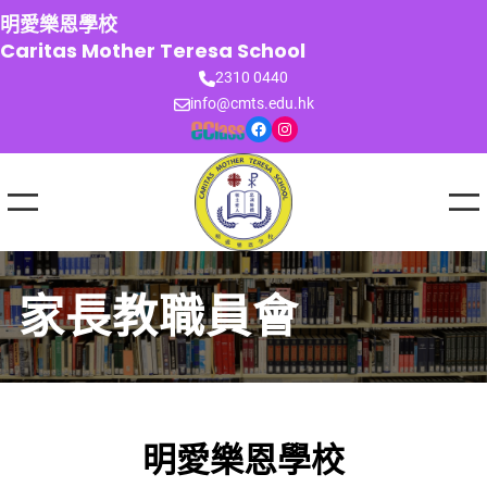
跳
明愛樂恩學校
至
Caritas Mother Teresa School
主
2310 0440
要
info@cmts.edu.hk
內
Facebook
Instagram
容
家長教職員會
明愛樂恩學校