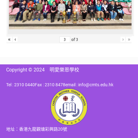
«
‹
›
»
of
3
Copyright © 2024
明愛樂恩學校
Tel : 2310 0440
Fax : 2310 8478
email : info@cmts.edu.hk
地址：香港九龍觀塘彩興路20號