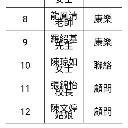
龍鳳清
8
康樂
老師
羅紹基
9
康樂
先生
陳琼如
10
聯絡
女士
張錦怡
11
顧問
校長
陳文婷
12
顧問
姑娘