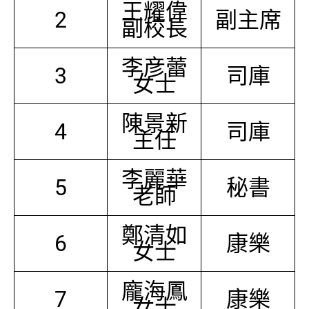
王耀偉
2
副主席
副校長
李彦蕾
3
司庫
女士
陳景新
4
司庫
主任
李麗華
5
秘書
老師
鄭清如
6
康樂
女士
龐海鳳
7
康樂
女士