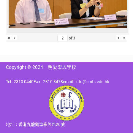
«
‹
›
»
of
3
Copyright © 2024
明愛樂恩學校
Tel : 2310 0440
Fax : 2310 8478
email : info@cmts.edu.hk
地址：香港九龍觀塘彩興路20號