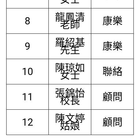
龍鳳清
8
康樂
老師
羅紹基
9
康樂
先生
陳琼如
10
聯絡
女士
張錦怡
11
顧問
校長
陳文婷
12
顧問
姑娘