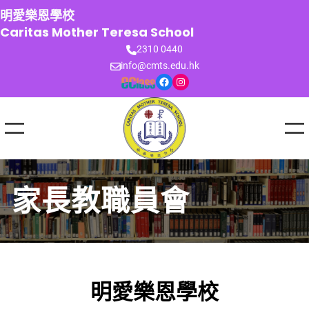
跳
明愛樂恩學校
至
Caritas Mother Teresa School
主
2310 0440
要
info@cmts.edu.hk
內
Facebook
Instagram
容
家長教職員會
明愛樂恩學校