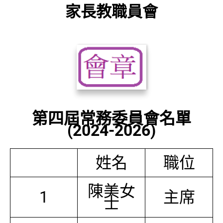
家長教職員會
第四屆常務委員會名單
(2024-2026)
姓名
職位
陳美女
1
主席
士