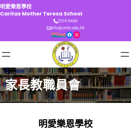
跳
明愛樂恩學校
至
Caritas Mother Teresa School
主
2310 0440
要
info@cmts.edu.hk
內
Facebook
Instagram
容
家長教職員會
明愛樂恩學校