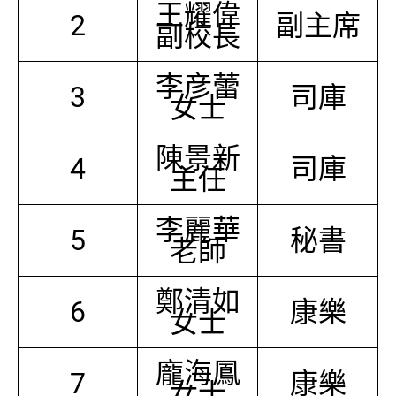
王耀偉
2
副主席
副校長
李彦蕾
3
司庫
女士
陳景新
4
司庫
主任
李麗華
5
秘書
老師
鄭清如
6
康樂
女士
龐海鳳
7
康樂
女士