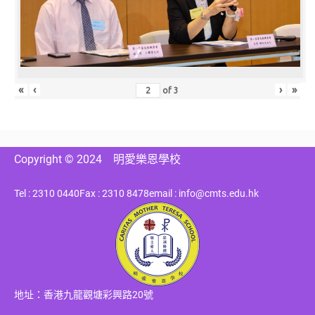
«
‹
›
»
of
3
Copyright © 2024
明愛樂恩學校
Tel : 2310 0440
Fax : 2310 8478
email : info@cmts.edu.hk
地址：香港九龍觀塘彩興路20號