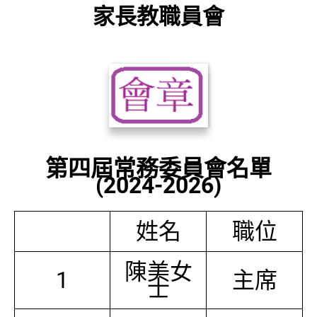
家長教職員會
第四屆常務委員會名單
(2024-2026)
姓名
職位
陳美女
1
主席
士