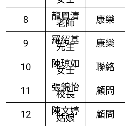
龍鳳清
8
康樂
老師
羅紹基
9
康樂
先生
陳琼如
10
聯絡
女士
張錦怡
11
顧問
校長
陳文婷
12
顧問
姑娘