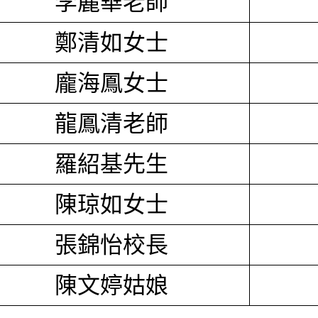
李麗華老師
鄭清如女士
龐海鳳女士
龍鳳清老師
羅紹基先生
陳琼如女士
張錦怡校長
陳文婷姑娘