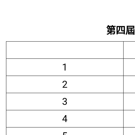
第四屆常
1
2
3
4