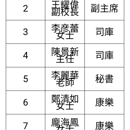
王耀偉
2
副主席
副校長
李彦蕾
3
司庫
女士
陳景新
4
司庫
主任
李麗華
5
秘書
老師
鄭清如
6
康樂
女士
龐海鳳
7
康樂
女士