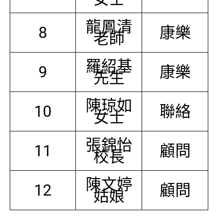
龍鳳清
8
康樂
老師
羅紹基
9
康樂
先生
陳琼如
10
聯絡
女士
張錦怡
11
顧問
校長
陳文婷
12
顧問
姑娘