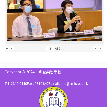
«
‹
›
»
of
3
Copyright © 2024
明愛樂恩學校
Tel : 2310 0440
Fax : 2310 8478
email : info@cmts.edu.hk