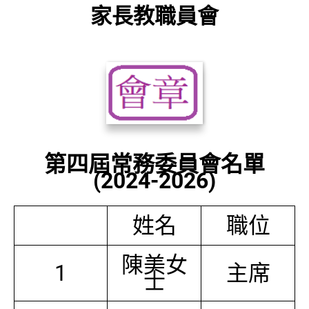
家長教職員會
第四屆常務委員會名單
(2024-2026)
姓名
職位
陳美女
1
主席
士