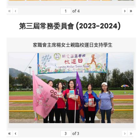
«
‹
›
»
of
4
第三屆常務委員會 (2023-2024)
家職會主席楊女士親臨校運日支持學生
«
‹
›
»
of
3