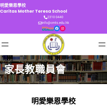
跳
明愛樂恩學校
至
Caritas Mother Teresa School
主
2310 0440
要
info@cmts.edu.hk
內
Facebook
Instagram
容
家長教職員會
明愛樂恩學校