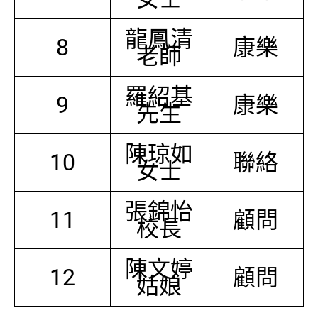
龍鳳清
8
康樂
老師
羅紹基
9
康樂
先生
陳琼如
10
聯絡
女士
張錦怡
11
顧問
校長
陳文婷
12
顧問
姑娘