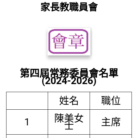
家長教職員會
第四屆常務委員會名單
(2024-2026)
姓名
職位
陳美女
1
主席
士