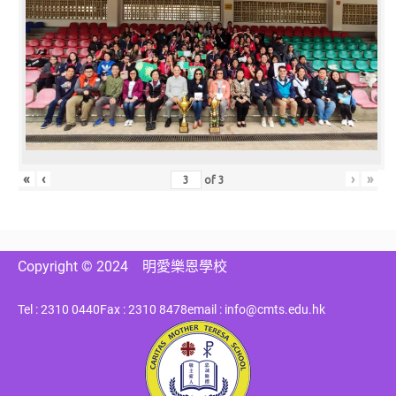
«
‹
›
»
of
3
Copyright © 2024
明愛樂恩學校
Tel : 2310 0440
Fax : 2310 8478
email : info@cmts.edu.hk