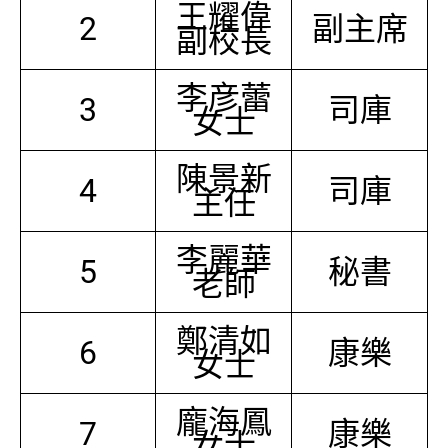
王耀偉
2
副主席
副校長
李彦蕾
3
司庫
女士
陳景新
4
司庫
主任
李麗華
5
秘書
老師
鄭清如
6
康樂
女士
龐海鳳
7
康樂
女士