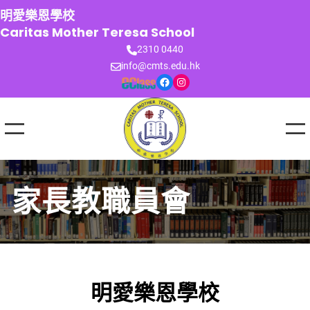
跳
明愛樂恩學校
至
Caritas Mother Teresa School
主
2310 0440
要
info@cmts.edu.hk
內
Facebook
Instagram
容
家長教職員會
明愛樂恩學校