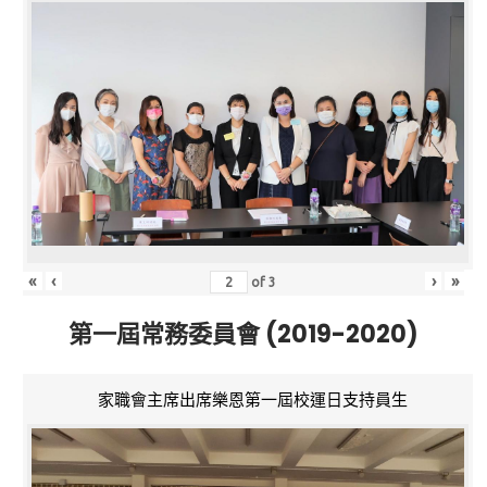
«
‹
›
»
of
3
第一屆常務委員會 (2019-2020)
家職會主席出席樂恩第一屆校運日支持員生