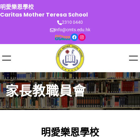
跳
明愛樂恩學校
至
Caritas Mother Teresa School
主
2310 0440
要
info@cmts.edu.hk
內
Facebook
Instagram
容
家長教職員會
明愛樂恩學校