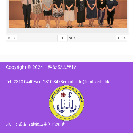
«
‹
›
»
of
3
Copyright © 2024
明愛樂恩學校
Tel : 2310 0440
Fax : 2310 8478
email : info@cmts.edu.hk
地址：香港九龍觀塘彩興路20號