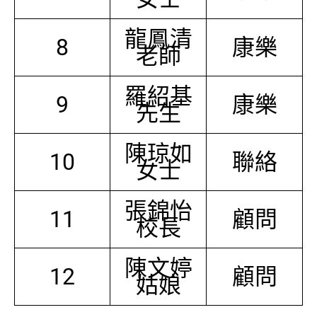
龍鳳清
8
康樂
老師
羅紹基
9
康樂
先生
陳琼如
10
聯絡
女士
張錦怡
11
顧問
校長
陳文婷
12
顧問
姑娘