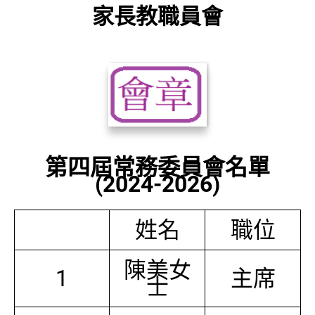
家長教職員會
第四屆常務委員會名單
(2024-2026)
姓名
職位
陳美女
1
主席
士