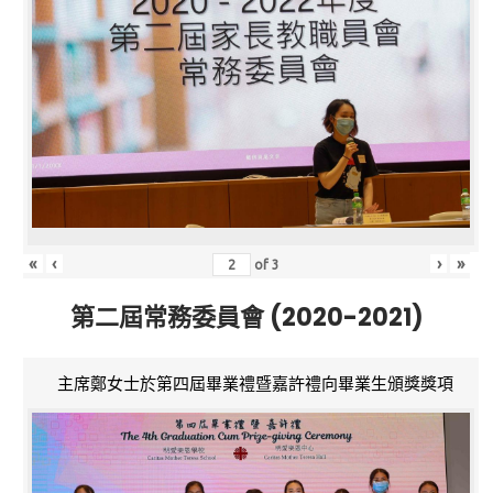
«
‹
›
»
of
3
第二屆常務委員會 (2020-2021)
主席鄭女士於第四屆畢業禮暨嘉許禮向畢業生頒獎獎項