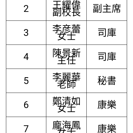
王耀偉
2
副主席
副校長
李彦蕾
3
司庫
女士
陳景新
4
司庫
主任
李麗華
5
秘書
老師
鄭清如
6
康樂
女士
龐海鳳
7
康樂
女士