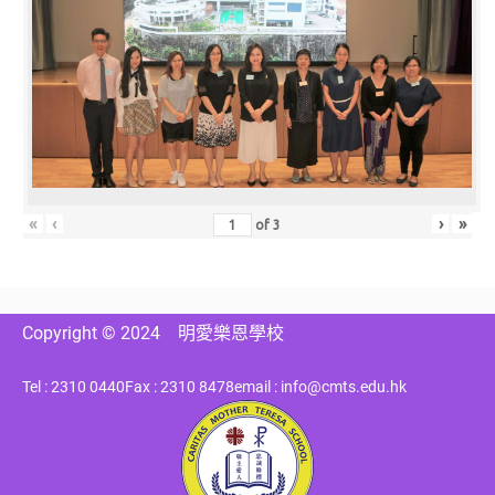
«
‹
›
»
of
3
Copyright © 2024
明愛樂恩學校
Tel : 2310 0440
Fax : 2310 8478
email : info@cmts.edu.hk