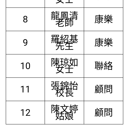
龍鳳清
8
康樂
老師
羅紹基
9
康樂
先生
陳琼如
10
聯絡
女士
張錦怡
11
顧問
校長
陳文婷
12
顧問
姑娘