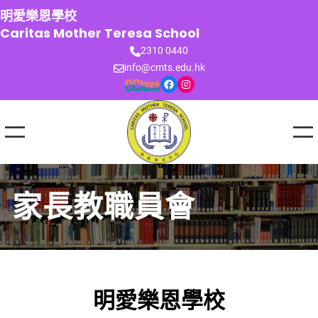
跳
明愛樂恩學校
至
Caritas Mother Teresa School
主
2310 0440
要
info@cmts.edu.hk
內
Facebook
Instagram
容
家長教職員會
明愛樂恩學校