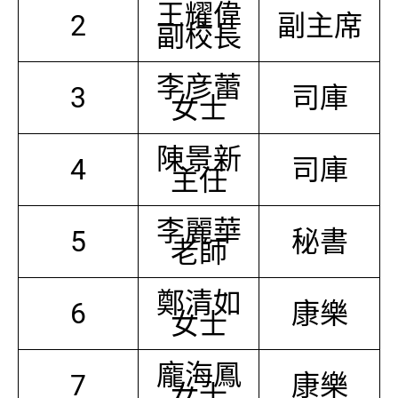
王耀偉
2
副主席
副校長
李彦蕾
3
司庫
女士
陳景新
4
司庫
主任
李麗華
5
秘書
老師
鄭清如
6
康樂
女士
龐海鳳
7
康樂
女士