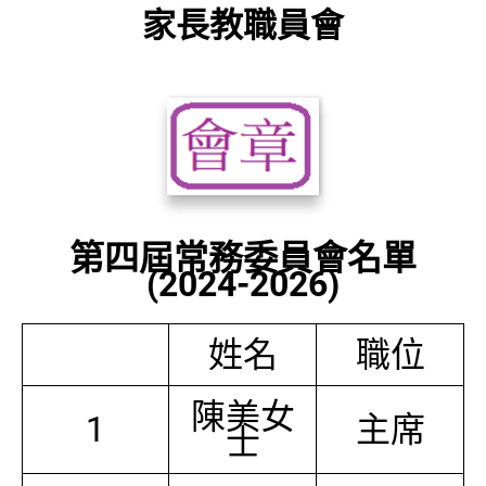
家長教職員會
第四屆常務委員會名單
(2024-2026)
姓名
職位
陳美女
1
主席
士