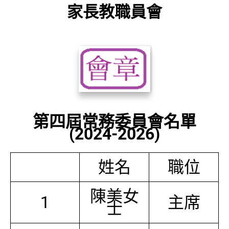
家長教職員會
第四屆常務委員會名單
(2024-2026)
姓名
職位
陳美女
1
主席
士