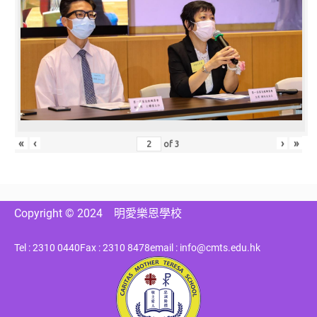
«
‹
›
»
of
3
Copyright © 2024
明愛樂恩學校
Tel : 2310 0440
Fax : 2310 8478
email : info@cmts.edu.hk