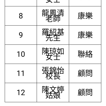
龍鳳清
8
康樂
老師
羅紹基
9
康樂
先生
陳琼如
10
聯絡
女士
張錦怡
11
顧問
校長
陳文婷
12
顧問
姑娘