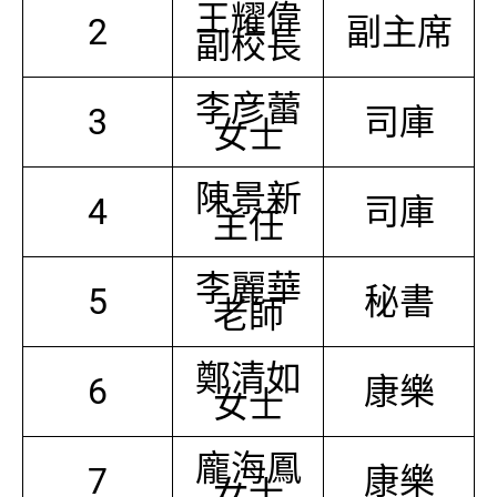
王耀偉
2
副主席
副校長
李彦蕾
3
司庫
女士
陳景新
4
司庫
主任
李麗華
5
秘書
老師
鄭清如
6
康樂
女士
龐海鳳
7
康樂
女士