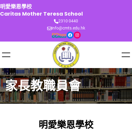
跳
明愛樂恩學校
至
Caritas Mother Teresa School
主
2310 0440
要
info@cmts.edu.hk
內
Facebook
Instagram
容
家長教職員會
明愛樂恩學校