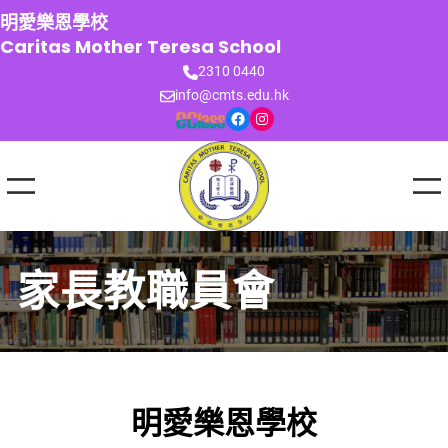
跳
明愛樂恩學校
至
Caritas Mother Teresa School
主
2310 0440
要
info@cmts.edu.hk
內
Facebook
Instagram
容
家長教職員會
明愛樂恩學校