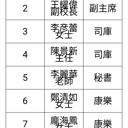
王耀偉
2
副主席
副校長
李彦蕾
3
司庫
女士
陳景新
4
司庫
主任
李麗華
5
秘書
老師
鄭清如
6
康樂
女士
龐海鳳
7
康樂
女士