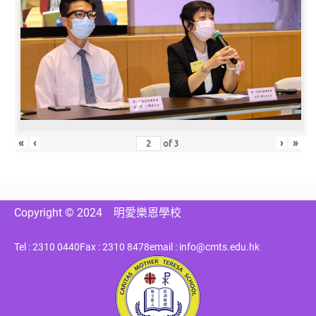
«
‹
›
»
of
3
Copyright © 2024
明愛樂恩學校
Tel : 2310 0440
Fax : 2310 8478
email : info@cmts.edu.hk