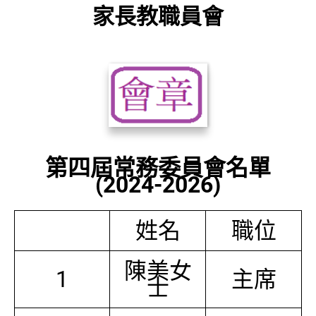
家長教職員會
第四屆常務委員會名單
(2024-2026)
姓名
職位
陳美女
1
主席
士