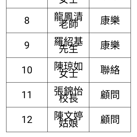
龍鳳清
8
康樂
老師
羅紹基
9
康樂
先生
陳琼如
10
聯絡
女士
張錦怡
11
顧問
校長
陳文婷
12
顧問
姑娘