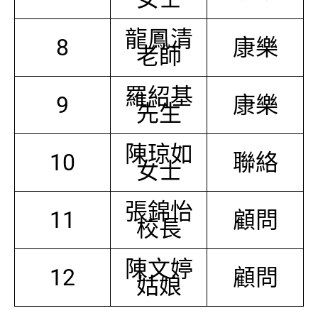
龍鳳清
8
康樂
老師
羅紹基
9
康樂
先生
陳琼如
10
聯絡
女士
張錦怡
11
顧問
校長
陳文婷
12
顧問
姑娘