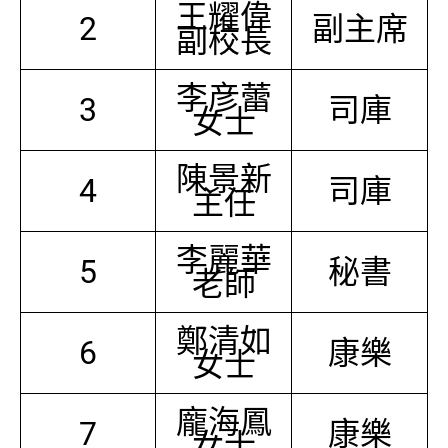
王耀偉
2
副主席
副校長
李彦蕾
3
司庫
女士
陳景新
4
司庫
主任
李麗華
5
秘書
老師
鄭清如
6
康樂
女士
龐海鳳
7
康樂
女士