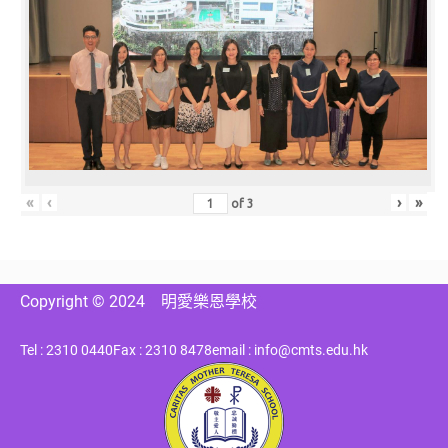
«
‹
›
»
of
3
Copyright © 2024
明愛樂恩學校
Tel : 2310 0440
Fax : 2310 8478
email : info@cmts.edu.hk