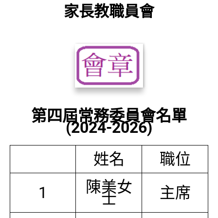
家長教職員會
第四屆常務委員會名單
(2024-2026)
姓名
職位
陳美女
1
主席
士