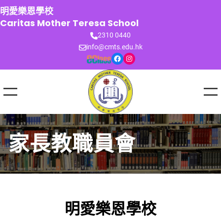
跳
明愛樂恩學校
至
Caritas Mother Teresa School
主
2310 0440
要
info@cmts.edu.hk
內
Facebook
Instagram
容
家長教職員會
明愛樂恩學校