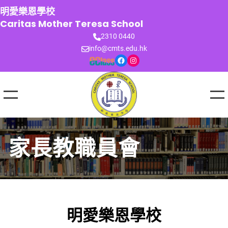
跳
明愛樂恩學校
至
Caritas Mother Teresa School
主
2310 0440
要
info@cmts.edu.hk
內
Facebook
Instagram
容
家長教職員會
明愛樂恩學校