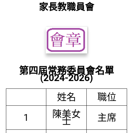
家長教職員會
第四屆常務委員會名單
(2024-2026)
姓名
職位
陳美女
1
主席
士