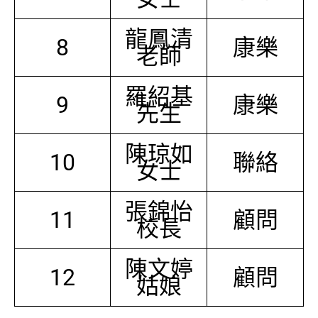
龍鳳清
8
康樂
老師
羅紹基
9
康樂
先生
陳琼如
10
聯絡
女士
張錦怡
11
顧問
校長
陳文婷
12
顧問
姑娘