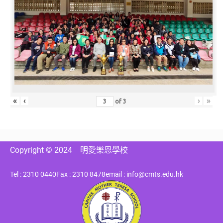
«
‹
›
»
of
3
Copyright © 2024
明愛樂恩學校
Tel : 2310 0440
Fax : 2310 8478
email : info@cmts.edu.hk