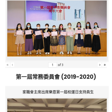
«
‹
›
»
of
3
第一屆常務委員會 (2019-2020)
家職會主席出席樂恩第一屆校運日支持員生