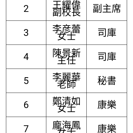
王耀偉
2
副主席
副校長
李彦蕾
3
司庫
女士
陳景新
4
司庫
主任
李麗華
5
秘書
老師
鄭清如
6
康樂
女士
龐海鳳
7
康樂
女士