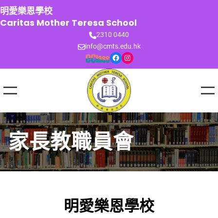
跳
明愛樂恩學校
至
Caritas Mother Teresa School
主
2310 0440
要
info@cmts.edu.hk
內
Facebook
Instagram
容
家長教職員會
明愛樂恩學校