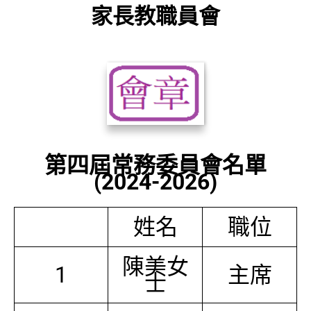
家長教職員會
第四屆常務委員會名單
(2024-2026)
姓名
職位
陳美女
1
主席
士