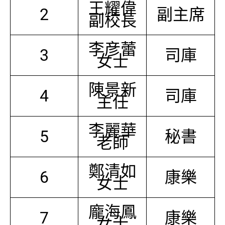
王耀偉
2
副主席
副校長
李彦蕾
3
司庫
女士
陳景新
4
司庫
主任
李麗華
5
秘書
老師
鄭清如
6
康樂
女士
龐海鳳
7
康樂
女士