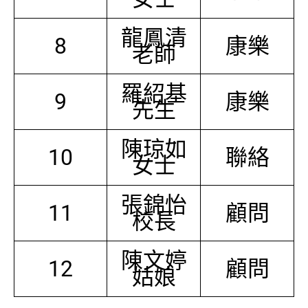
龍鳳清
8
康樂
老師
羅紹基
9
康樂
先生
陳琼如
10
聯絡
女士
張錦怡
11
顧問
校長
陳文婷
12
顧問
姑娘