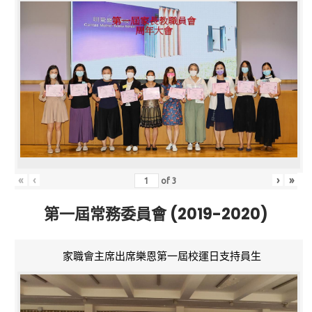
«
‹
›
»
of
3
第一屆常務委員會 (2019-2020)
家職會主席出席樂恩第一屆校運日支持員生