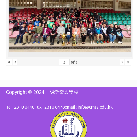
«
‹
›
»
of
3
Copyright © 2024
明愛樂恩學校
Tel : 2310 0440
Fax : 2310 8478
email : info@cmts.edu.hk