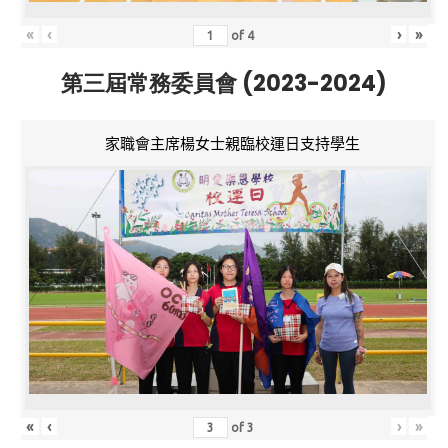
«
‹
›
»
of
4
第三屆常務委員會 (2023-2024)
家職會主席楊女士親臨校運日支持學生
«
‹
›
»
of
3