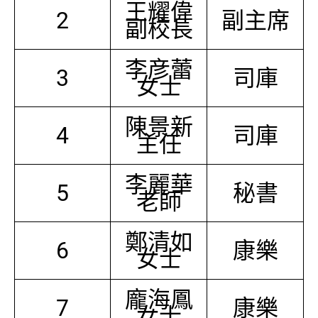
王耀偉
2
副主席
副校長
李彦蕾
3
司庫
女士
陳景新
4
司庫
主任
李麗華
5
秘書
老師
鄭清如
6
康樂
女士
龐海鳳
7
康樂
女士