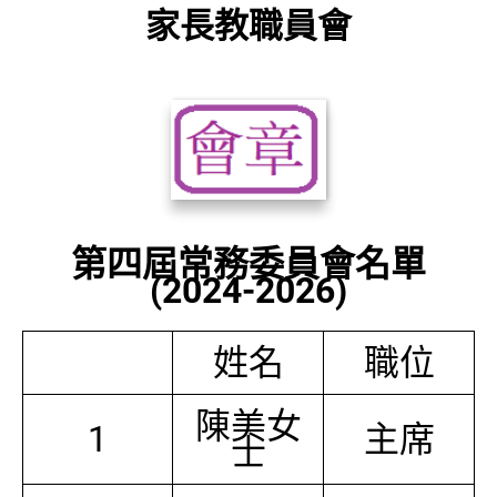
家長教職員會
第四屆常務委員會名單
(2024-2026)
姓名
職位
陳美女
1
主席
士