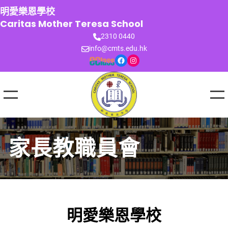
跳
明愛樂恩學校
至
Caritas Mother Teresa School
主
2310 0440
要
info@cmts.edu.hk
內
Facebook
Instagram
容
家長教職員會
明愛樂恩學校