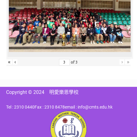
«
‹
›
»
of
3
Copyright © 2024
明愛樂恩學校
Tel : 2310 0440
Fax : 2310 8478
email : info@cmts.edu.hk