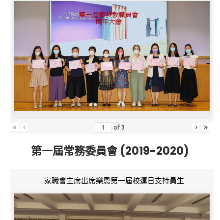
«
‹
›
»
of
3
第一屆常務委員會 (2019-2020)
家職會主席出席樂恩第一屆校運日支持員生