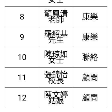
龍鳳清
8
康樂
老師
羅紹基
9
康樂
先生
陳琼如
10
聯絡
女士
張錦怡
11
顧問
校長
陳文婷
12
顧問
姑娘