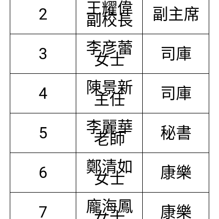
王耀偉
2
副主席
副校長
李彦蕾
3
司庫
女士
陳景新
4
司庫
主任
李麗華
5
秘書
老師
鄭清如
6
康樂
女士
龐海鳳
7
康樂
女士