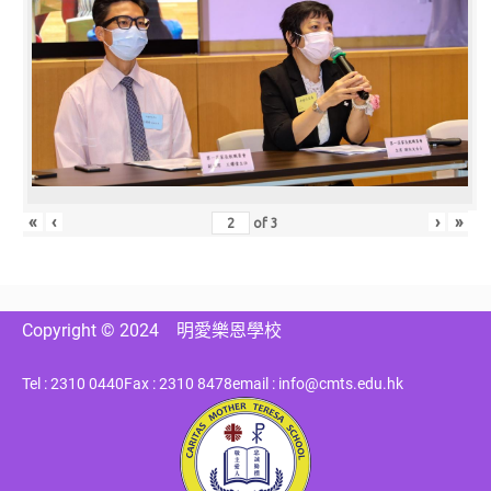
«
‹
›
»
of
3
Copyright © 2024
明愛樂恩學校
Tel : 2310 0440
Fax : 2310 8478
email : info@cmts.edu.hk