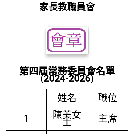
家長教職員會
第四屆常務委員會名單
(2024-2026)
姓名
職位
陳美女
1
主席
士