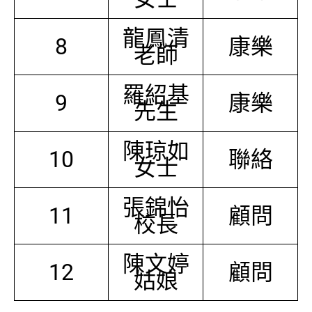
龍鳳清
8
康樂
老師
羅紹基
9
康樂
先生
陳琼如
10
聯絡
女士
張錦怡
11
顧問
校長
陳文婷
12
顧問
姑娘