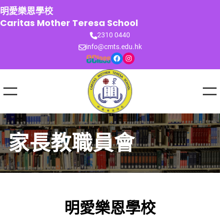
跳
明愛樂恩學校
至
Caritas Mother Teresa School
主
2310 0440
要
info@cmts.edu.hk
內
Facebook
Instagram
容
家長教職員會
明愛樂恩學校