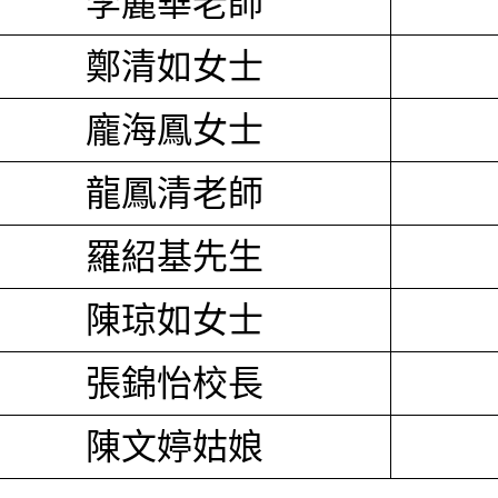
李麗華老師
鄭清如女士
龐海鳳女士
龍鳳清老師
羅紹基先生
陳琼如女士
張錦怡校長
陳文婷姑娘