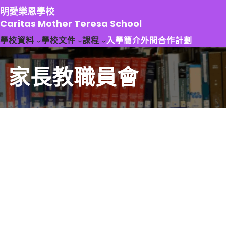
跳
明愛樂恩學校
至
Caritas Mother Teresa School
主
學校資料
學校文件
課程
入學簡介
外間合作計劃
要
內
容
家長教職員會