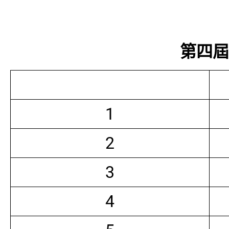
第四屆常
1
2
3
4