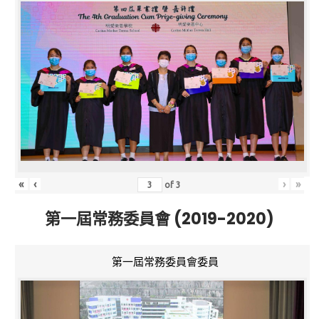
«
‹
›
»
of
3
第一屆常務委員會 (2019-2020)
第一屆常務委員會委員