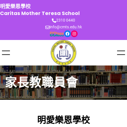
跳
明愛樂恩學校
至
Caritas Mother Teresa School
主
2310 0440
要
info@cmts.edu.hk
內
Facebook
Instagram
容
家長教職員會
明愛樂恩學校