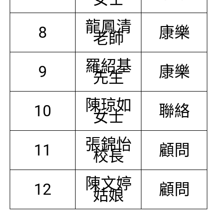
龍鳳清
8
康樂
老師
羅紹基
9
康樂
先生
陳琼如
10
聯絡
女士
張錦怡
11
顧問
校長
陳文婷
12
顧問
姑娘