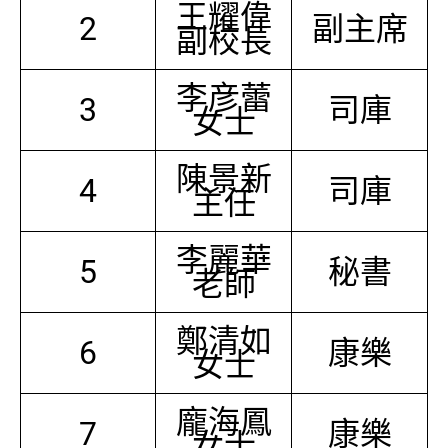
王耀偉
2
副主席
副校長
李彦蕾
3
司庫
女士
陳景新
4
司庫
主任
李麗華
5
秘書
老師
鄭清如
6
康樂
女士
龐海鳳
7
康樂
女士