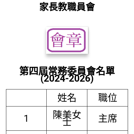
家長教職員會
第四屆常務委員會名單
(2024-2026)
姓名
職位
陳美女
1
主席
士