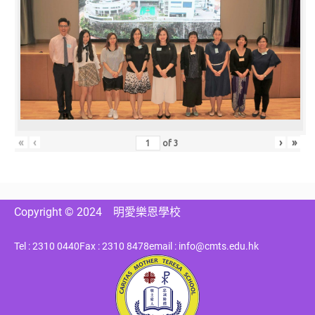
«
‹
›
»
of
3
Copyright © 2024
明愛樂恩學校
Tel : 2310 0440
Fax : 2310 8478
email : info@cmts.edu.hk