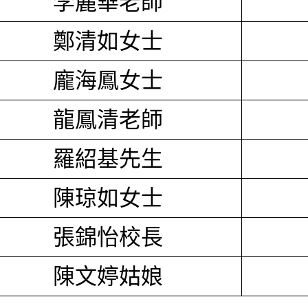
李麗華老師
鄭清如女士
龐海鳳女士
龍鳳清老師
羅紹基先生
陳琼如女士
張錦怡校長
陳文婷姑娘