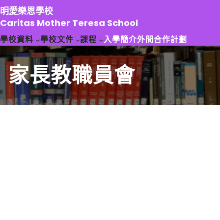
跳
明愛樂恩學校
至
Caritas Mother Teresa School
主
學校資料
學校文件
課程
入學簡介
外間合作計劃
要
內
容
家長教職員會