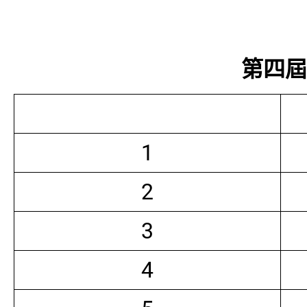
第四屆常
1
2
3
4